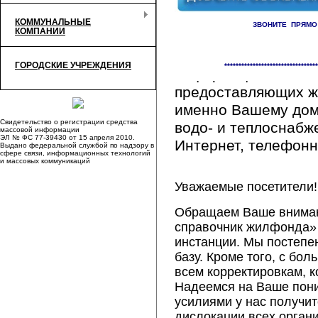
КОММУНАЛЬНЫЕ
ЗВОНИТЕ ПРЯМО
КОМПАНИИ
Здесь Вы сможете 
ГОРОДСКИЕ УЧРЕЖДЕНИЯ
*********************************
информацию обо вс
предоставляющих ж
именно Вашему дому
Свидетельство о регистрации средства
водо- и теплоснабж
массовой информации
ЭЛ № ФС 77-39430 от 15 апреля 2010.
Интернет, телефонна
Выдано федеральной службой по надзору в
сфере связи, информационных технологий
и массовых коммуникаций
Уважаемые посетители!
Обращаем Ваше внимани
справочник жилфонда» 
инстанции. Мы постепе
базу. Кроме того, с б
всем корректировкам, 
Надеемся на Ваше пон
усилиями у нас получи
дислокации всех орган