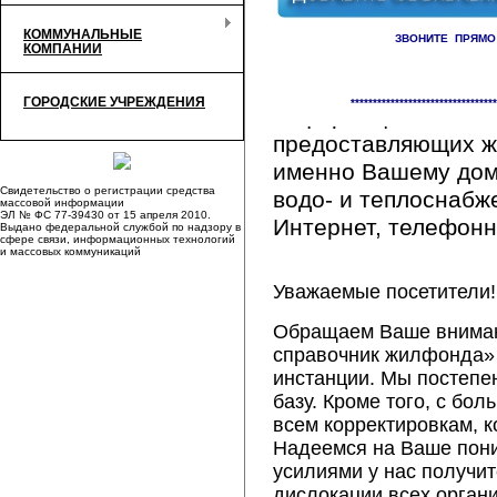
КОММУНАЛЬНЫЕ
ЗВОНИТЕ ПРЯМО
КОМПАНИИ
Здесь Вы сможете 
ГОРОДСКИЕ УЧРЕЖДЕНИЯ
*********************************
информацию обо вс
предоставляющих ж
именно Вашему дому
Свидетельство о регистрации средства
водо- и теплоснабж
массовой информации
ЭЛ № ФС 77-39430 от 15 апреля 2010.
Интернет, телефонна
Выдано федеральной службой по надзору в
сфере связи, информационных технологий
и массовых коммуникаций
Уважаемые посетители!
Обращаем Ваше внимани
справочник жилфонда» 
инстанции. Мы постепе
базу. Кроме того, с б
всем корректировкам, 
Надеемся на Ваше пон
усилиями у нас получи
дислокации всех орган