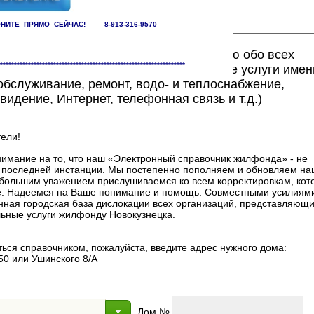
НИТЕ ПРЯМО СЕЙЧАС! 8-913-316-9570
ете найти исчерпывающую информацию обо всех
******************************************************************
едоставляющих жилищно-коммунальные услуги имен
бслуживание, ремонт, водо- и теплоснабжение,
видение, Интернет, телефонная связь и т.д.)
ели!
мание на то, что наш «Электронный справочник жилфонда» - не
в последней инстанции. Мы постепенно пополняем и обновляем на
 с большим уважением прислушиваемся ко всем корректировкам, ко
. Надеемся на Ваше понимание и помощь. Совместными усилиями
нная городская база дислокации всех организаций, представляющи
ные услуги жилфонду Новокузнецка.
ься справочником, пожалуйста, введите адрес нужного дома:
50 или Ушинского 8/А
Дом №