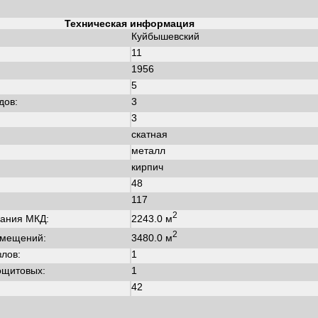
Техническая информация
Куйбышевский
11
1956
:
5
дов:
3
3
скатная
металл
кирпич
48
117
2
2243.0 м
ания МКД:
2
3480.0 м
омещений:
злов:
1
ощитовых:
1
42