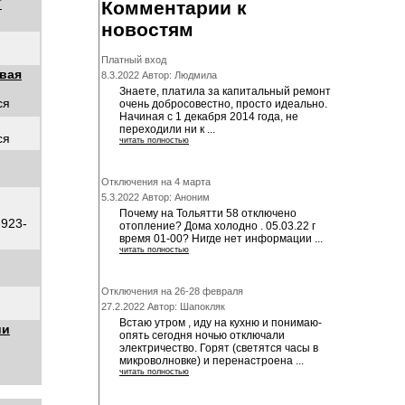
Т
Комментарии к
новостям
Платный вход
вая
8.3.2022 Автор: Людмила
Знаете, платила за капитальный ремонт
ся
очень добросовестно, просто идеально.
Начиная с 1 декабря 2014 года, не
переходили ни к ...
ся
читать полностью
Отключения на 4 марта
5.3.2022 Автор: Аноним
Почему на Тольятти 58 отключено
-923-
отопление? Дома холодно . 05.03.22 г
время 01-00? Нигде нет информации ...
читать полностью
Отключения на 26-28 февраля
27.2.2022 Автор: Шапокляк
Встаю утром , иду на кухню и понимаю-
ии
опять сегодня ночью отключали
электричество. Горят (светятся часы в
микроволновке) и перенастроена ...
читать полностью