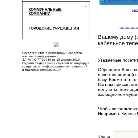
КОММУНАЛЬНЫЕ
ЗВО
КОМПАНИИ
Здесь Вы смож
ГОРОДСКИЕ УЧРЕЖДЕНИЯ
***************
компаниях, пр
Вашему дому (о
кабельное теле
Свидетельство о регистрации средства
массовой информации
Уважаемые посетит
ЭЛ № ФС 77-39430 от 15 апреля 2010.
Выдано федеральной службой по надзору в
сфере связи, информационных технологий
Обращаем Ваше вни
и массовых коммуникаций
является истиной 
базу. Кроме того,
Вы нам присылаете
получится полноце
жилищно-коммуналь
Чтобы воспользоват
Например: Кирова 
Улица