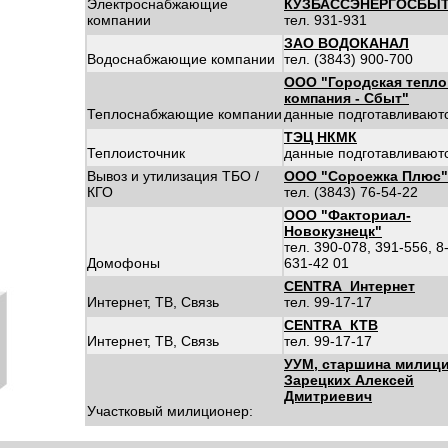
Электроснабжающие
КУЗБАССЭНЕРГОСБЫ
компании
тел. 931-931
ЗАО ВОДОКАНАЛ
Водоснабжающие компании
тел. (3843) 900-700
ООО "Городская тепло
компания - Сбыт"
Теплоснабжающие компании
данные подготавливают
ТЭЦ НКМК
Теплоисточник
данные подготавливают
Вывоз и утилизация ТБО /
ООО "Сороежка Плюс"
КГО
тел. (3843) 76-54-22
ООО "Факториал-
Новокузнецк"
тел. 390-078, 391-556, 8
Домофоны
631-42 01
CENTRA_Интернет
Интернет, ТВ, Связь
тел. 99-17-17
CENTRA_КТВ
Интернет, ТВ, Связь
тел. 99-17-17
УУМ, старшина милиц
Зарецких Алексей
Дмитриевич
Участковый милиционер: