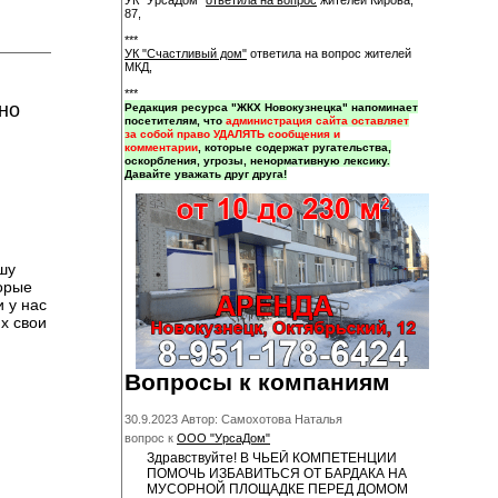
УК "УрсаДом"
ответила на вопрос
жителей Кирова,
87,
***
УК "Счастливый дом"
ответила на вопрос жителей
МКД,
***
но
Редакция ресурса "ЖКХ Новокузнецка" напоминает
посетителям, что
администрация сайта оставляет
за собой право УДАЛЯТЬ сообщения и
комментарии
, которые содержат ругательства,
оскорбления, угрозы, ненормативную лексику.
Давайте уважать друг друга!
шу
торые
 у нас
х свои
Вопросы к компаниям
30.9.2023 Автор: Самохотова Наталья
вопрос к
ООО "УрсаДом"
Здравствуйте! В ЧЬЕЙ КОМПЕТЕНЦИИ
ПОМОЧЬ ИЗБАВИТЬСЯ ОТ БАРДАКА НА
МУСОРНОЙ ПЛОЩАДКЕ ПЕРЕД ДОМОМ