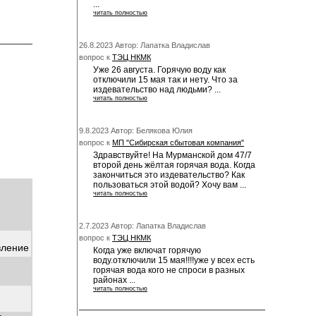
...
читать полностью
26.8.2023 Автор: Лапатка Владислав
вопрос к
ТЭЦ НКМК
Уже 26 августа. Горячую воду как
отключили 15 мая так и нету. Что за
издевательство над людьми? ...
читать полностью
9.8.2023 Автор: Белякова Юлия
вопрос к
МП "Сибирская сбытовая компания"
Здравствуйте! На Мурманской дом 47/7
второй день жёлтая горячая вода. Когда
закончиться это издевательство? Как
пользоваться этой водой? Хочу вам ...
читать полностью
2.7.2023 Автор: Лапатка Владислав
вопрос к
ТЭЦ НКМК
вление
Когда уже включат горячую
воду.отключили 15 мая!!!!уже у всех есть
горячая вода кого не спроси в разных
районах ...
читать полностью