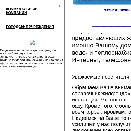
КОММУНАЛЬНЫЕ
ЗВОНИТЕ ПРЯМО
КОМПАНИИ
Здесь Вы сможете 
ГОРОДСКИЕ УЧРЕЖДЕНИЯ
*********************************
информацию обо вс
предоставляющих ж
именно Вашему дому
Свидетельство о регистрации средства
водо- и теплоснабж
массовой информации
ЭЛ № ФС 77-39430 от 15 апреля 2010.
Интернет, телефонна
Выдано федеральной службой по надзору в
сфере связи, информационных технологий
и массовых коммуникаций
Уважаемые посетители!
Обращаем Ваше внимани
справочник жилфонда» 
инстанции. Мы постепе
базу. Кроме того, с б
всем корректировкам, 
Надеемся на Ваше пон
усилиями у нас получи
дислокации всех орган