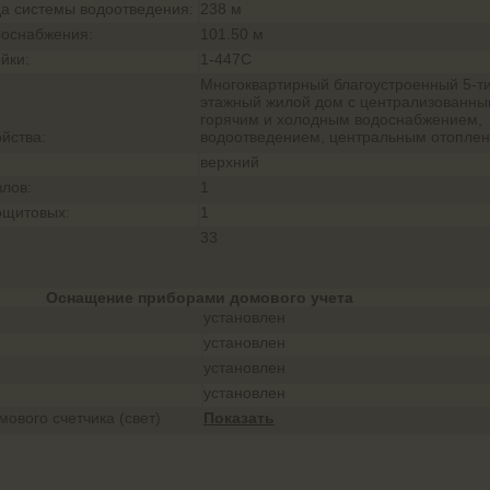
а системы водоотведения:
238 м
роснабжения:
101.50 м
йки:
1-447С
Многоквартирный благоустроенный 5-т
этажный жилой дом с централизованн
горячим и холодным водоснабжением,
йства:
водоотведением, центральным отоплен
верхний
злов:
1
ощитовых:
1
33
Оснащение приборами домового учета
установлен
установлен
установлен
установлен
ового счетчика (свет)
Показать