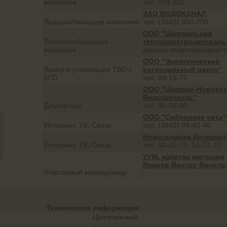
компании
тел. 931-931
ЗАО ВОДОКАНАЛ
Водоснабжающие компании
тел. (3843) 900-700
ООО "Центральная
Теплоснабжающие
теплоэлектроцентраль
компании
данные подготавливают
ООО "Экологический
Вывоз и утилизация ТБО /
региональный центр"
КГО
тел. 99-15-77
ООО "Цифрал-Новокуз
Безопасность"
Домофоны
тел. 91-06-60
ООО "Сибирские сети"
Интернет, ТВ, Связь
тел. (3843) 99-40-40
Новотелеком Интернет
Интернет, ТВ, Связь
тел. 34-45-76, 34-72-22
УУМ. капитан милиции
Макеев Виктор Василь
Участковый милиционер:
Техническая информация
Центральный