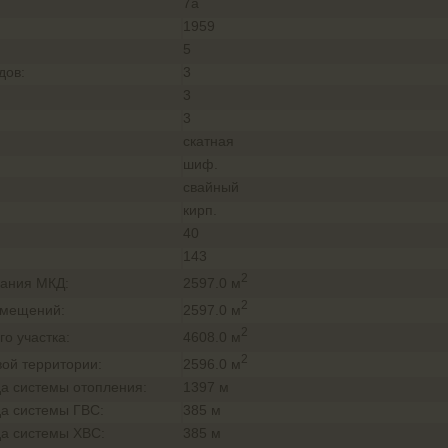
7а
1959
:
5
дов:
3
3
3
скатная
шиф.
свайный
кирп.
40
143
2
2597.0 м
ания МКД:
2
2597.0 м
омещений:
2
4608.0 м
о участка:
2
2596.0 м
ой территории:
а системы отопления:
1397 м
а системы ГВС:
385 м
а системы ХВС:
385 м