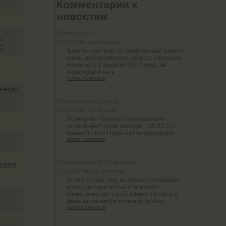
Комментарии к
новостям
Платный вход
"
8.3.2022 Автор: Людмила
ся
Знаете, платила за капитальный ремонт
очень добросовестно, просто идеально.
Начиная с 1 декабря 2014 года, не
переходили ни к ...
читать полностью
нецк-
Отключения на 4 марта
5.3.2022 Автор: Аноним
Почему на Тольятти 58 отключено
отопление? Дома холодно . 05.03.22 г
время 01-00? Нигде нет информации ...
читать полностью
Отключения на 26-28 февраля
евич
27.2.2022 Автор: Шапокляк
Встаю утром , иду на кухню и понимаю-
опять сегодня ночью отключали
электричество. Горят (светятся часы в
микроволновке) и перенастроена ...
читать полностью