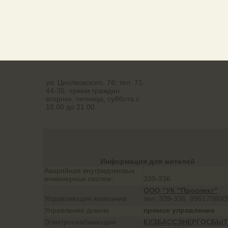
Кутузова, д.24
ул. Циолковского, 7б; тел. 71-
44-35, прием граждан
вторник, пятница, суббота с
18.00 до 21.00.
Информация для жителей
Аварийная внутридомовых
инженерных систем:
339-336
ООО "УК "Проспект"
Управляющие компании
тел. 339-336, 896170800
Управление домом
прямое управление
Электроснабжающие
КУЗБАССЭНЕРГОСБЫТ