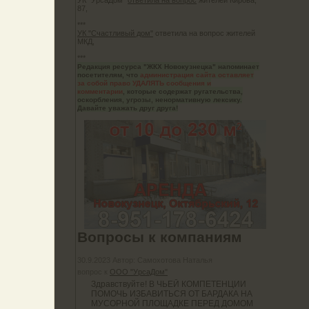
УК "УрсаДом"
ответила на вопрос
жителей Кирова,
87,
***
УК "Счастливый дом"
ответила на вопрос жителей
МКД,
***
но
Редакция ресурса "ЖКХ Новокузнецка" напоминает
посетителям, что
администрация сайта оставляет
за собой право УДАЛЯТЬ сообщения и
комментарии
, которые содержат ругательства,
оскорбления, угрозы, ненормативную лексику.
Давайте уважать друг друга!
шу
торые
 у нас
х свои
Вопросы к компаниям
30.9.2023 Автор: Самохотова Наталья
вопрос к
ООО "УрсаДом"
Здравствуйте! В ЧЬЕЙ КОМПЕТЕНЦИИ
ПОМОЧЬ ИЗБАВИТЬСЯ ОТ БАРДАКА НА
МУСОРНОЙ ПЛОЩАДКЕ ПЕРЕД ДОМОМ