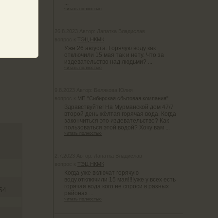
...
читать полностью
26.8.2023 Автор: Лапатка Владислав
вопрос к
ТЭЦ НКМК
Уже 26 августа. Горячую воду как
отключили 15 мая так и нету. Что за
издевательство над людьми? ...
читать полностью
9.8.2023 Автор: Белякова Юлия
вопрос к
МП "Сибирская сбытовая компания"
Здравствуйте! На Мурманской дом 47/7
второй день жёлтая горячая вода. Когда
закончиться это издевательство? Как
пользоваться этой водой? Хочу вам ...
читать полностью
2.7.2023 Автор: Лапатка Владислав
вопрос к
ТЭЦ НКМК
Когда уже включат горячую
воду.отключили 15 мая!!!!уже у всех есть
горячая вода кого не спроси в разных
54
районах ...
читать полностью