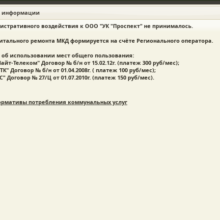
е информации
истративного воздействия к ООО "УК "Проспект" не принималось.
итального ремонта МКД формируется на счёте Регионального оператора.
я об использовании мест общего пользования:
айт-Телеком" Договор № б/н от 15.02.12г. (платеж 300 руб/мес);
К" Договор № б/н от 01.04.2008г. ( платеж 100 руб/мес);
" Договор № 27/Ц от 01.07.2010г. (платеж 150 руб/мес).
Пятница | 07 Август 2026 | 13:16:29
ормативы потребления коммунальных услуг
ПРОС — ОТВЕТ
ВОПРОСЫ ОПЛАТЫ
ЗАКОНОДАТЕЛЬНЫЕ
СОЗДАТЬ
РИДИЧЕСКИЕ
КАЛЬКУЛЯТОР
ДОКУМЕНТЫ
РАСКРЫ
ОНСУЛЬТАЦИИ
КОДЕКС
ИНФОРМ
******************************************************************
РАЗМЕЩАЙТЕ СВОЁ ОБЪЯВЛЕНИЕ ЗДЕСЬ!