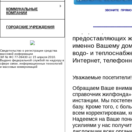
КОММУНАЛЬНЫЕ
ЗВОНИТЕ ПРЯМО
КОМПАНИИ
Здесь Вы сможете 
ГОРОДСКИЕ УЧРЕЖДЕНИЯ
*********************************
информацию обо вс
предоставляющих ж
именно Вашему дому
Свидетельство о регистрации средства
водо- и теплоснабж
массовой информации
ЭЛ № ФС 77-39430 от 15 апреля 2010.
Интернет, телефонна
Выдано федеральной службой по надзору в
сфере связи, информационных технологий
и массовых коммуникаций
Уважаемые посетители!
Обращаем Ваше внимани
справочник жилфонда» 
инстанции. Мы постепе
базу. Кроме того, с б
всем корректировкам, 
Надеемся на Ваше пон
усилиями у нас получи
дислокации всех орган