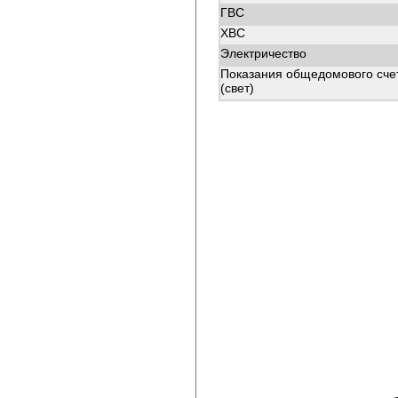
ГВС
ХВС
Электричество
Показания общедомового сче
(свет)