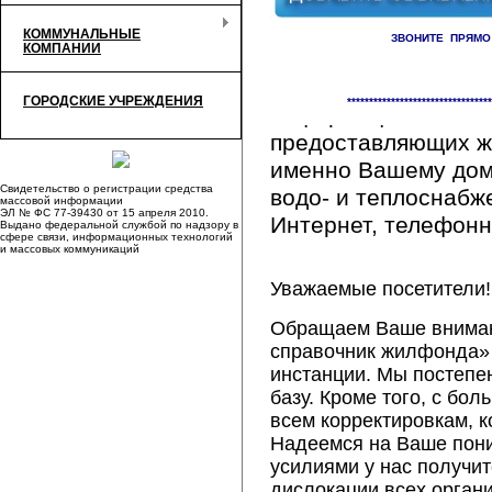
КОММУНАЛЬНЫЕ
ЗВОНИТЕ ПРЯМО
КОМПАНИИ
Здесь Вы сможете 
ГОРОДСКИЕ УЧРЕЖДЕНИЯ
*********************************
информацию обо вс
предоставляющих ж
именно Вашему дому
Свидетельство о регистрации средства
водо- и теплоснабж
массовой информации
ЭЛ № ФС 77-39430 от 15 апреля 2010.
Интернет, телефонна
Выдано федеральной службой по надзору в
сфере связи, информационных технологий
и массовых коммуникаций
Уважаемые посетители!
Обращаем Ваше внимани
справочник жилфонда» 
инстанции. Мы постепе
базу. Кроме того, с б
всем корректировкам, 
Надеемся на Ваше пон
усилиями у нас получи
дислокации всех орган