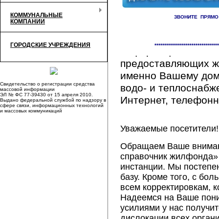
КОММУНАЛЬНЫЕ
ЗВОНИТЕ ПРЯМО
КОМПАНИИ
Здесь Вы сможете 
ГОРОДСКИЕ УЧРЕЖДЕНИЯ
*********************************
информацию обо вс
предоставляющих ж
именно Вашему дому
Свидетельство о регистрации средства
водо- и теплоснабж
массовой информации
ЭЛ № ФС 77-39430 от 15 апреля 2010.
Интернет, телефонна
Выдано федеральной службой по надзору в
сфере связи, информационных технологий
и массовых коммуникаций
Уважаемые посетители!
Обращаем Ваше внимани
справочник жилфонда» 
инстанции. Мы постепе
базу. Кроме того, с б
всем корректировкам, 
Надеемся на Ваше пон
усилиями у нас получи
дислокации всех орган