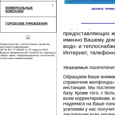
КОММУНАЛЬНЫЕ
ЗВОНИТЕ ПРЯМО
КОМПАНИИ
Здесь Вы сможете 
ГОРОДСКИЕ УЧРЕЖДЕНИЯ
*********************************
информацию обо вс
предоставляющих ж
именно Вашему дому
Свидетельство о регистрации средства
водо- и теплоснабж
массовой информации
ЭЛ № ФС 77-39430 от 15 апреля 2010.
Интернет, телефонна
Выдано федеральной службой по надзору в
сфере связи, информационных технологий
и массовых коммуникаций
Уважаемые посетители!
Обращаем Ваше внимани
справочник жилфонда» 
инстанции. Мы постепе
базу. Кроме того, с б
всем корректировкам, 
Надеемся на Ваше пон
усилиями у нас получи
дислокации всех орган