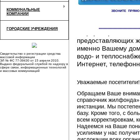
КОММУНАЛЬНЫЕ
ЗВОНИТЕ ПРЯМО
КОМПАНИИ
Здесь Вы сможете 
ГОРОДСКИЕ УЧРЕЖДЕНИЯ
*********************************
информацию обо вс
предоставляющих ж
именно Вашему дому
Свидетельство о регистрации средства
водо- и теплоснабж
массовой информации
ЭЛ № ФС 77-39430 от 15 апреля 2010.
Интернет, телефонна
Выдано федеральной службой по надзору в
сфере связи, информационных технологий
и массовых коммуникаций
Уважаемые посетители!
Обращаем Ваше внимани
справочник жилфонда» 
инстанции. Мы постепе
базу. Кроме того, с б
всем корректировкам, 
Надеемся на Ваше пон
усилиями у нас получи
дислокации всех орган