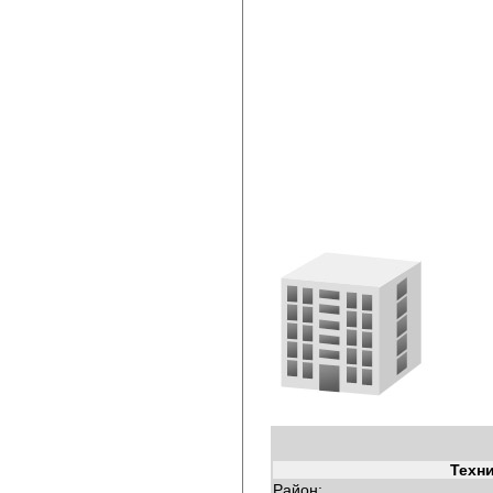
Техн
Район: