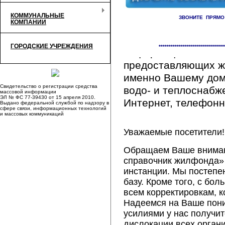
КОММУНАЛЬНЫЕ
ЗВОНИТЕ ПРЯМО
КОМПАНИИ
Здесь Вы сможете 
ГОРОДСКИЕ УЧРЕЖДЕНИЯ
*********************************
информацию обо вс
предоставляющих ж
именно Вашему дому
Свидетельство о регистрации средства
водо- и теплоснабж
массовой информации
ЭЛ № ФС 77-39430 от 15 апреля 2010.
Интернет, телефонна
Выдано федеральной службой по надзору в
сфере связи, информационных технологий
и массовых коммуникаций
Уважаемые посетители!
Обращаем Ваше внимани
справочник жилфонда» 
инстанции. Мы постепе
базу. Кроме того, с б
всем корректировкам, 
Надеемся на Ваше пон
усилиями у нас получи
дислокации всех орган