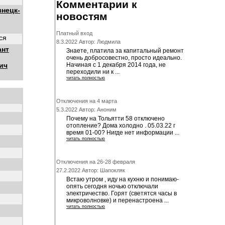
Комментарии к
нецк-
новостям
Платный вход
ся
8.3.2022 Автор: Людмила
ант
Знаете, платила за капитальный ремонт
очень добросовестно, просто идеально.
ич
Начиная с 1 декабря 2014 года, не
переходили ни к ...
читать полностью
Отключения на 4 марта
5.3.2022 Автор: Аноним
Почему на Тольятти 58 отключено
отопление? Дома холодно . 05.03.22 г
время 01-00? Нигде нет информации ...
читать полностью
Отключения на 26-28 февраля
27.2.2022 Автор: Шапокляк
Встаю утром , иду на кухню и понимаю-
опять сегодня ночью отключали
электричество. Горят (светятся часы в
микроволновке) и перенастроена ...
читать полностью