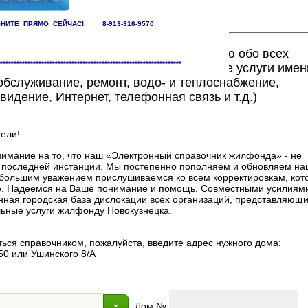
НИТЕ ПРЯМО СЕЙЧАС! 8-913-316-9570
ете найти исчерпывающую информацию обо всех
******************************************************************
едоставляющих жилищно-коммунальные услуги имен
бслуживание, ремонт, водо- и теплоснабжение,
видение, Интернет, телефонная связь и т.д.)
ели!
мание на то, что наш «Электронный справочник жилфонда» - не
в последней инстанции. Мы постепенно пополняем и обновляем на
 с большим уважением прислушиваемся ко всем корректировкам, ко
. Надеемся на Ваше понимание и помощь. Совместными усилиями
нная городская база дислокации всех организаций, представляющи
ные услуги жилфонду Новокузнецка.
ься справочником, пожалуйста, введите адрес нужного дома:
50 или Ушинского 8/А
Дом №