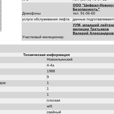
ООО "Цифрал-Новокуз
Безопасность"
Домофоны
тел. 91-06-60
услуги обслуживания лифта
данные подготавливают
УУМ, младший лейтен
милиции Третьяков
Валерий Александров
Участковый милиционер:
Техническая информация
Новоильинский
4-4а
1988
:
9
дов:
1
1
1
плоская
ж/б
свайный