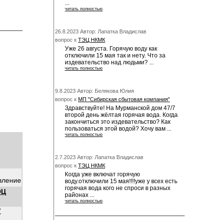
...
читать полностью
26.8.2023 Автор: Лапатка Владислав
вопрос к
ТЭЦ НКМК
Уже 26 августа. Горячую воду как
отключили 15 мая так и нету. Что за
издевательство над людьми? ...
читать полностью
9.8.2023 Автор: Белякова Юлия
вопрос к
МП "Сибирская сбытовая компания"
Здравствуйте! На Мурманской дом 47/7
второй день жёлтая горячая вода. Когда
закончиться это издевательство? Как
пользоваться этой водой? Хочу вам ...
читать полностью
2.7.2023 Автор: Лапатка Владислав
вопрос к
ТЭЦ НКМК
Когда уже включат горячую
вление
воду.отключили 15 мая!!!!уже у всех есть
горячая вода кого не спроси в разных
ЭЦ
районах ...
читать полностью
"