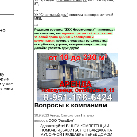
УК "УрсаДом"
ответила на вопрос
жителей Кирова,
87,
***
УК "Счастливый дом"
ответила на вопрос жителей
МКД,
***
но
Редакция ресурса "ЖКХ Новокузнецка" напоминает
посетителям, что
администрация сайта оставляет
за собой право УДАЛЯТЬ сообщения и
комментарии
, которые содержат ругательства,
оскорбления, угрозы, ненормативную лексику.
Давайте уважать друг друга!
шу
торые
 у нас
х свои
Вопросы к компаниям
30.9.2023 Автор: Самохотова Наталья
вопрос к
ООО "УрсаДом"
Здравствуйте! В ЧЬЕЙ КОМПЕТЕНЦИИ
ПОМОЧЬ ИЗБАВИТЬСЯ ОТ БАРДАКА НА
МУСОРНОЙ ПЛОЩАДКЕ ПЕРЕД ДОМОМ