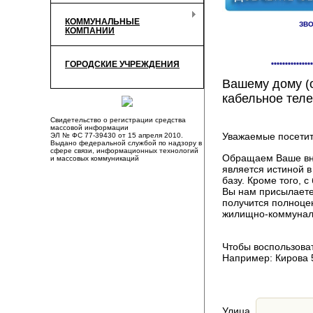
КОММУНАЛЬНЫЕ
ЗВО
КОМПАНИИ
Здесь Вы смож
ГОРОДСКИЕ УЧРЕЖДЕНИЯ
***************
компаниях, пр
Вашему дому (о
кабельное теле
Свидетельство о регистрации средства
массовой информации
Уважаемые посетит
ЭЛ № ФС 77-39430 от 15 апреля 2010.
Выдано федеральной службой по надзору в
сфере связи, информационных технологий
Обращаем Ваше вни
и массовых коммуникаций
является истиной 
базу. Кроме того,
Вы нам присылаете
получится полноце
жилищно-коммуналь
Чтобы воспользоват
Например: Кирова 
Улица