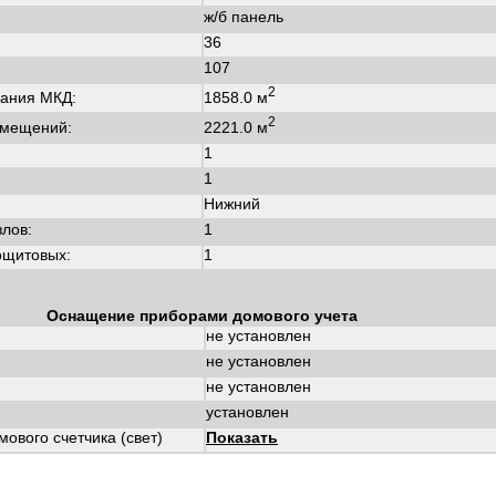
ж/б панель
36
107
2
1858.0 м
ания МКД:
2
2221.0 м
омещений:
1
1
Нижний
злов:
1
ощитовых:
1
Оснащение приборами домового учета
не установлен
не установлен
не установлен
установлен
ового счетчика (свет)
Показать