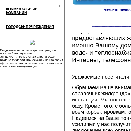
КОММУНАЛЬНЫЕ
ЗВОНИТЕ ПРЯМО
КОМПАНИИ
Здесь Вы сможете 
ГОРОДСКИЕ УЧРЕЖДЕНИЯ
*********************************
информацию обо вс
предоставляющих ж
именно Вашему дому
Свидетельство о регистрации средства
водо- и теплоснабж
массовой информации
ЭЛ № ФС 77-39430 от 15 апреля 2010.
Интернет, телефонна
Выдано федеральной службой по надзору в
сфере связи, информационных технологий
и массовых коммуникаций
Уважаемые посетители!
Обращаем Ваше внимани
справочник жилфонда» 
инстанции. Мы постепе
базу. Кроме того, с б
всем корректировкам, 
Надеемся на Ваше пон
усилиями у нас получи
дислокации всех орган