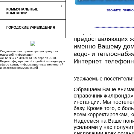
КОММУНАЛЬНЫЕ
ЗВОНИТЕ ПРЯМО
КОМПАНИИ
Здесь Вы сможете 
ГОРОДСКИЕ УЧРЕЖДЕНИЯ
*********************************
информацию обо вс
предоставляющих ж
именно Вашему дому
Свидетельство о регистрации средства
водо- и теплоснабж
массовой информации
ЭЛ № ФС 77-39430 от 15 апреля 2010.
Интернет, телефонна
Выдано федеральной службой по надзору в
сфере связи, информационных технологий
и массовых коммуникаций
Уважаемые посетители!
Обращаем Ваше внимани
справочник жилфонда» 
инстанции. Мы постепе
базу. Кроме того, с б
всем корректировкам, 
Надеемся на Ваше пон
усилиями у нас получи
дислокации всех орган