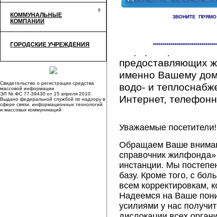
КОММУНАЛЬНЫЕ
ЗВОНИТЕ ПРЯМО
КОМПАНИИ
Здесь Вы сможете 
ГОРОДСКИЕ УЧРЕЖДЕНИЯ
*********************************
информацию обо вс
предоставляющих ж
именно Вашему дому
Свидетельство о регистрации средства
водо- и теплоснабж
массовой информации
ЭЛ № ФС 77-39430 от 15 апреля 2010.
Интернет, телефонна
Выдано федеральной службой по надзору в
сфере связи, информационных технологий
и массовых коммуникаций
Уважаемые посетители!
Обращаем Ваше внимани
справочник жилфонда» 
инстанции. Мы постепе
базу. Кроме того, с б
всем корректировкам, 
Надеемся на Ваше пон
усилиями у нас получи
дислокации всех орган