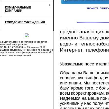
КОММУНАЛЬНЫЕ
ЗВОНИТЕ ПРЯМО
КОМПАНИИ
Здесь Вы сможете 
ГОРОДСКИЕ УЧРЕЖДЕНИЯ
*********************************
информацию обо вс
предоставляющих ж
именно Вашему дому
Свидетельство о регистрации средства
водо- и теплоснабж
массовой информации
ЭЛ № ФС 77-39430 от 15 апреля 2010.
Интернет, телефонна
Выдано федеральной службой по надзору в
сфере связи, информационных технологий
и массовых коммуникаций
Уважаемые посетители!
Обращаем Ваше внимани
справочник жилфонда» 
инстанции. Мы постепе
базу. Кроме того, с б
всем корректировкам, 
Надеемся на Ваше пон
усилиями у нас получи
дислокации всех орган