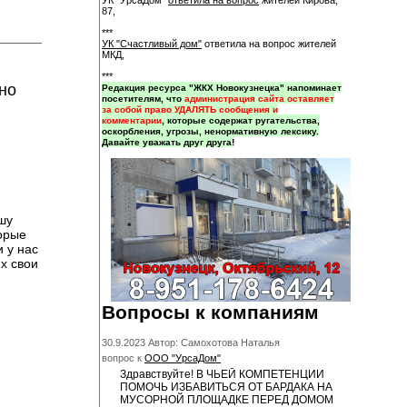
УК "УрсаДом"
ответила на вопрос
жителей Кирова,
87,
***
УК "Счастливый дом"
ответила на вопрос жителей
МКД,
***
но
Редакция ресурса "ЖКХ Новокузнецка" напоминает
посетителям, что
администрация сайта оставляет
за собой право УДАЛЯТЬ сообщения и
комментарии
, которые содержат ругательства,
оскорбления, угрозы, ненормативную лексику.
Давайте уважать друг друга!
шу
торые
 у нас
х свои
Вопросы к компаниям
30.9.2023 Автор: Самохотова Наталья
вопрос к
ООО "УрсаДом"
Здравствуйте! В ЧЬЕЙ КОМПЕТЕНЦИИ
ПОМОЧЬ ИЗБАВИТЬСЯ ОТ БАРДАКА НА
МУСОРНОЙ ПЛОЩАДКЕ ПЕРЕД ДОМОМ