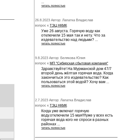
...
читать полностью
26.8.2023 Автор: Лапатка Владислав
вопрос к
ТЭЦ НКМК
Уже 26 августа. Горячую воду как
отключили 15 мая так и нету. Что за
издевательство над людьми? ...
читать полностью
9.8.2023 Автор: Белякова Юлия
вопрос к
МП "Сибирская сбытовая компания"
Здравствуйте! На Мурманской дом 47/7
второй день жёлтая горячая вода. Когда
закончиться это издевательство? Как
пользоваться этой водой? Хочу вам ...
читать полностью
2.7.2023 Автор: Лапатка Владислав
вопрос к
ТЭЦ НКМК
Когда уже включат горячую
воду.отключили 15 мая!!!!уже у всех есть
горячая вода кого не спроси в разных
районах ...
читать полностью