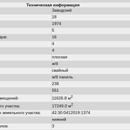
Техническая информация
Заводский
18
1974
:
5
дов:
16
4
4
плоская
ж/б
свайный
ж/б панель
238
551
2
11626.8 м
омещений:
2
17249.0 м
о участка:
 земельного участка:
42:30:0412019:1374
нижний
злов:
3