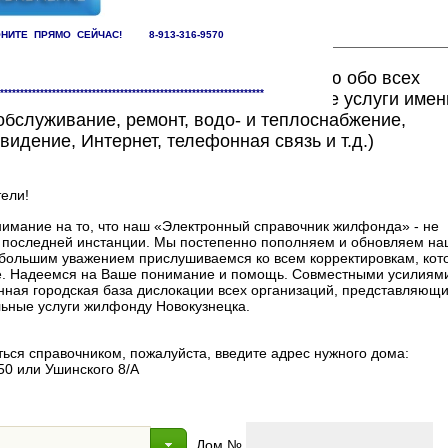
НИТЕ ПРЯМО СЕЙЧАС! 8-913-316-9570
ете найти исчерпывающую информацию обо всех
******************************************************************
едоставляющих жилищно-коммунальные услуги имен
бслуживание, ремонт, водо- и теплоснабжение,
видение, Интернет, телефонная связь и т.д.)
ели!
мание на то, что наш «Электронный справочник жилфонда» - не
в последней инстанции. Мы постепенно пополняем и обновляем на
 с большим уважением прислушиваемся ко всем корректировкам, ко
. Надеемся на Ваше понимание и помощь. Совместными усилиями
нная городская база дислокации всех организаций, представляющи
ные услуги жилфонду Новокузнецка.
ься справочником, пожалуйста, введите адрес нужного дома:
50 или Ушинского 8/А
Дом №