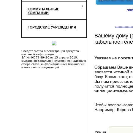
КОММУНАЛЬНЫЕ
ЗВО
КОМПАНИИ
Здесь Вы смож
ГОРОДСКИЕ УЧРЕЖДЕНИЯ
***************
компаниях, пр
Вашему дому (о
кабельное теле
Свидетельство о регистрации средства
массовой информации
Уважаемые посетит
ЭЛ № ФС 77-39430 от 15 апреля 2010.
Выдано федеральной службой по надзору в
сфере связи, информационных технологий
Обращаем Ваше вни
и массовых коммуникаций
является истиной 
базу. Кроме того,
Вы нам присылаете
получится полноце
жилищно-коммуналь
Чтобы воспользоват
Например: Кирова 
Улица