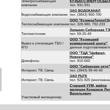
Электроснабжающие
КУЗБАССЭНЕРГОСБЫ
компании
тел. 931-931
ЗАО ВОДОКАНАЛ
Водоснабжающие компании
тел. (3843) 900-700
ООО "КузнецкТеплоСб
Теплоснабжающие компании
тел. 328-980, 792-233
Западно-Сибирская Т
Теплоисточник
тел. 59-25-49
ООО "Кузнецкий
Вывоз и утилизация ТБО /
коммерческий центр"
КГО
данные подготавливают
ООО "ТЦД "Цифрал-
Новокузнецк"
Домофоны
тел. 910-660
ООО "Сибирские сети
Интернет, ТВ, Связь
тел. (3843) 99-40-40
ЗАО РЦТК
Интернет, ТВ, Связь
тел. 921-925 (многокан
Старший УУМ, майор
милиции Кондаков Ле
Васильевич
Участковый милиционер: