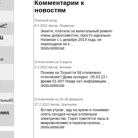
Т
Комментарии к
новостям
Платный вход
ыт"
8.3.2022 Автор: Людмила
Знаете, платила за капитальный ремонт
очень добросовестно, просто идеально.
ЭЦ
Начиная с 1 декабря 2014 года, не
переходили ни к ...
читать полностью
ся
Отключения на 4 марта
5.3.2022 Автор: Аноним
Почему на Тольятти 58 отключено
отопление? Дома холодно . 05.03.22 г
время 01-00? Нигде нет информации ...
"
читать полностью
Отключения на 26-28 февраля
альный)
27.2.2022 Автор: Шапокляк
Встаю утром , иду на кухню и понимаю-
онид
опять сегодня ночью отключали
электричество. Горят (светятся часы в
микроволновке) и перенастроена ...
читать полностью