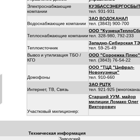
Электроснабжающие
КУЗБАССЭНЕРГОСБЫ
компании
тел. 931-931
ЗАО ВОДОКАНАЛ
Водоснабжающие компании
тел. (3843) 900-700
ООО "КузнецкТеплоСб
Теплоснабжающие компании
тел. 328-980, 792-233
Западно-Сибирская Т
Теплоисточник
тел. 59-25-49
Вывоз и утилизация ТБО /
ООО "Сороежка Плюс"
КГО
тел. (3843) 76-54-22
ООО "ТЦД "Цифрал-
Новокузнецк"
Домофоны
тел. 910-660
ЗАО РЦТК
Интернет, ТВ, Связь
тел. 921-925 (многокан
Старший УУМ, майор
милиции Ломако Олег
Викторович
Участковый милиционер:
Техническая информация
Заводский