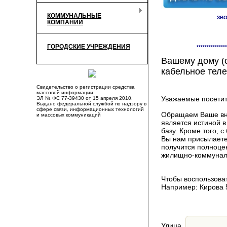
КОММУНАЛЬНЫЕ
ЗВО
КОМПАНИИ
Здесь Вы смож
ГОРОДСКИЕ УЧРЕЖДЕНИЯ
***************
компаниях, пр
Вашему дому (о
кабельное теле
Свидетельство о регистрации средства
массовой информации
Уважаемые посетит
ЭЛ № ФС 77-39430 от 15 апреля 2010.
Выдано федеральной службой по надзору в
сфере связи, информационных технологий
Обращаем Ваше вни
и массовых коммуникаций
является истиной 
базу. Кроме того,
Вы нам присылаете
получится полноце
жилищно-коммуналь
Чтобы воспользоват
Например: Кирова 
Улица