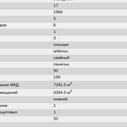
17
1966
:
5
дов:
6
1
3
плоская
ж/бетон
свайный
панельн
90
199
2
7281.0 м
ания МКД:
2
4394.0 м
омещений:
нижний
злов:
1
ощитовых:
1
32