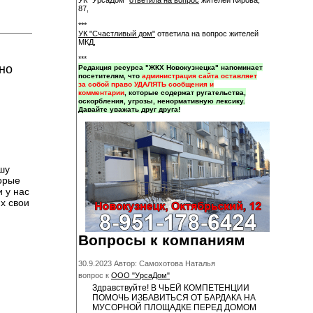
УК "УрсаДом"
ответила на вопрос
жителей Кирова,
87,
***
УК "Счастливый дом"
ответила на вопрос жителей
МКД,
***
но
Редакция ресурса "ЖКХ Новокузнецка" напоминает
посетителям, что
администрация сайта оставляет
за собой право УДАЛЯТЬ сообщения и
комментарии
, которые содержат ругательства,
оскорбления, угрозы, ненормативную лексику.
Давайте уважать друг друга!
шу
торые
 у нас
х свои
Вопросы к компаниям
30.9.2023 Автор: Самохотова Наталья
вопрос к
ООО "УрсаДом"
Здравствуйте! В ЧЬЕЙ КОМПЕТЕНЦИИ
ПОМОЧЬ ИЗБАВИТЬСЯ ОТ БАРДАКА НА
МУСОРНОЙ ПЛОЩАДКЕ ПЕРЕД ДОМОМ