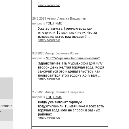
...
читать полностью
26.8.2023 Автор: Лапатка Владислав
вопрос к
ТЭЦ НКМК
Уже 26 августа. Горячую воду как
отключили 15 мая так и нету. Что за
издевательство над людьми? ...
читать полностью
9.8.2023 Автор: Белякова Юлия
вопрос к
МП "Сибирская сбытовая компания"
Здравствуйте! На Мурманской дом 47/7
второй день жёлтая горячая вода. Когда
закончиться это издевательство? Как
пользоваться этой водой? Хочу вам ...
читать полностью
2.7.2023 Автор: Лапатка Владислав
вопрос к
ТЭЦ НКМК
Когда уже включат горячую
вление
воду.отключили 15 мая!!!!уже у всех есть
горячая вода кого не спроси в разных
"
районах ...
читать полностью