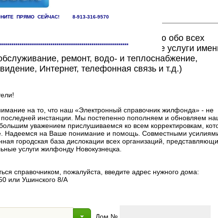
НИТЕ ПРЯМО СЕЙЧАС! 8-913-316-9570
ете найти исчерпывающую информацию обо всех
******************************************************************
едоставляющих жилищно-коммунальные услуги имен
бслуживание, ремонт, водо- и теплоснабжение,
видение, Интернет, телефонная связь и т.д.)
ели!
мание на то, что наш «Электронный справочник жилфонда» - не
в последней инстанции. Мы постепенно пополняем и обновляем на
 с большим уважением прислушиваемся ко всем корректировкам, ко
. Надеемся на Ваше понимание и помощь. Совместными усилиями
нная городская база дислокации всех организаций, представляющи
ные услуги жилфонду Новокузнецка.
ься справочником, пожалуйста, введите адрес нужного дома:
50 или Ушинского 8/А
Дом №