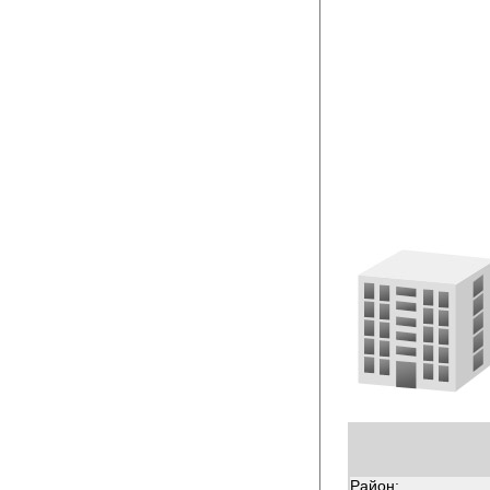
Район: