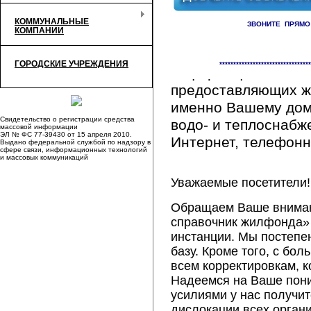
КОММУНАЛЬНЫЕ
ЗВОНИТЕ ПРЯМО
КОМПАНИИ
Здесь Вы сможете 
ГОРОДСКИЕ УЧРЕЖДЕНИЯ
*********************************
информацию обо вс
предоставляющих ж
именно Вашему дому
Свидетельство о регистрации средства
водо- и теплоснабж
массовой информации
ЭЛ № ФС 77-39430 от 15 апреля 2010.
Интернет, телефонна
Выдано федеральной службой по надзору в
сфере связи, информационных технологий
и массовых коммуникаций
Уважаемые посетители!
Обращаем Ваше внимани
справочник жилфонда» 
инстанции. Мы постепе
базу. Кроме того, с б
всем корректировкам, 
Надеемся на Ваше пон
усилиями у нас получи
дислокации всех орган