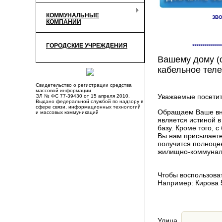
КОММУНАЛЬНЫЕ
ЗВО
КОМПАНИИ
Здесь Вы смож
ГОРОДСКИЕ УЧРЕЖДЕНИЯ
***************
компаниях, пр
Вашему дому (о
кабельное теле
Свидетельство о регистрации средства
массовой информации
Уважаемые посетит
ЭЛ № ФС 77-39430 от 15 апреля 2010.
Выдано федеральной службой по надзору в
сфере связи, информационных технологий
Обращаем Ваше вни
и массовых коммуникаций
является истиной 
базу. Кроме того,
Вы нам присылаете
получится полноце
жилищно-коммуналь
Чтобы воспользоват
Например: Кирова 
Улица