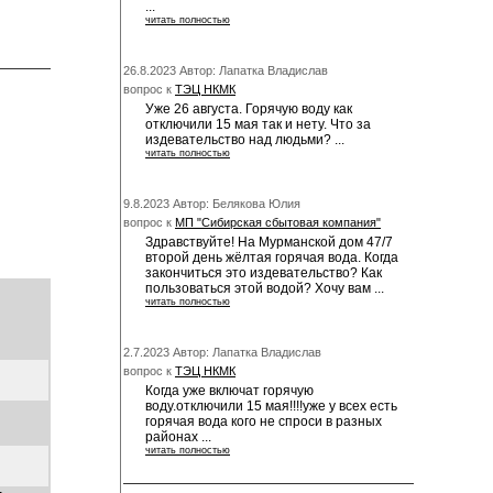
...
читать полностью
26.8.2023 Автор: Лапатка Владислав
вопрос к
ТЭЦ НКМК
Уже 26 августа. Горячую воду как
отключили 15 мая так и нету. Что за
издевательство над людьми? ...
читать полностью
9.8.2023 Автор: Белякова Юлия
вопрос к
МП "Сибирская сбытовая компания"
Здравствуйте! На Мурманской дом 47/7
второй день жёлтая горячая вода. Когда
закончиться это издевательство? Как
пользоваться этой водой? Хочу вам ...
читать полностью
2.7.2023 Автор: Лапатка Владислав
вопрос к
ТЭЦ НКМК
Когда уже включат горячую
воду.отключили 15 мая!!!!уже у всех есть
горячая вода кого не спроси в разных
районах ...
читать полностью