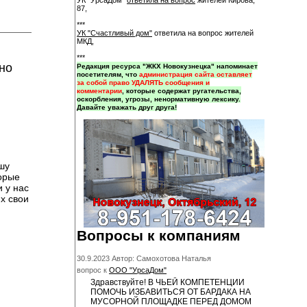
УК "УрсаДом"
ответила на вопрос
жителей Кирова,
87,
***
УК "Счастливый дом"
ответила на вопрос жителей
МКД,
***
но
Редакция ресурса "ЖКХ Новокузнецка" напоминает
посетителям, что
администрация сайта оставляет
за собой право УДАЛЯТЬ сообщения и
комментарии
, которые содержат ругательства,
оскорбления, угрозы, ненормативную лексику.
Давайте уважать друг друга!
шу
торые
 у нас
х свои
Вопросы к компаниям
30.9.2023 Автор: Самохотова Наталья
вопрос к
ООО "УрсаДом"
Здравствуйте! В ЧЬЕЙ КОМПЕТЕНЦИИ
ПОМОЧЬ ИЗБАВИТЬСЯ ОТ БАРДАКА НА
МУСОРНОЙ ПЛОЩАДКЕ ПЕРЕД ДОМОМ