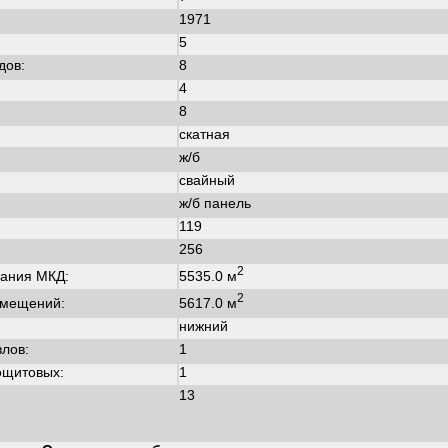
1971
:
5
дов:
8
4
8
скатная
ж/б
свайный
ж/б панель
119
256
2
5535.0 м
ания МКД:
2
5617.0 м
омещений:
нижний
злов:
1
ощитовых:
1
13