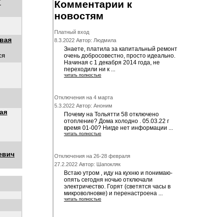
Т
Комментарии к
новостям
Платный вход
вая
8.3.2022 Автор: Людмила
Знаете, платила за капитальный ремонт
ся
очень добросовестно, просто идеально.
Начиная с 1 декабря 2014 года, не
переходили ни к ...
читать полностью
Отключения на 4 марта
5.3.2022 Автор: Аноним
ая
Почему на Тольятти 58 отключено
отопление? Дома холодно . 05.03.22 г
время 01-00? Нигде нет информации ...
читать полностью
евич
Отключения на 26-28 февраля
27.2.2022 Автор: Шапокляк
Встаю утром , иду на кухню и понимаю-
опять сегодня ночью отключали
электричество. Горят (светятся часы в
микроволновке) и перенастроена ...
читать полностью