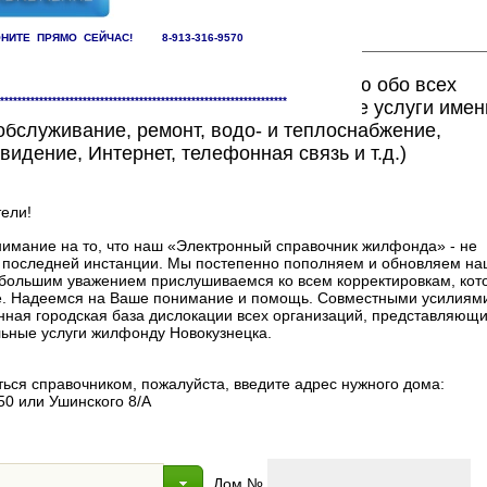
НИТЕ ПРЯМО СЕЙЧАС! 8-913-316-9570
ете найти исчерпывающую информацию обо всех
******************************************************************
едоставляющих жилищно-коммунальные услуги имен
бслуживание, ремонт, водо- и теплоснабжение,
видение, Интернет, телефонная связь и т.д.)
ели!
мание на то, что наш «Электронный справочник жилфонда» - не
в последней инстанции. Мы постепенно пополняем и обновляем на
 с большим уважением прислушиваемся ко всем корректировкам, ко
. Надеемся на Ваше понимание и помощь. Совместными усилиями
нная городская база дислокации всех организаций, представляющи
ные услуги жилфонду Новокузнецка.
ься справочником, пожалуйста, введите адрес нужного дома:
50 или Ушинского 8/А
Дом №