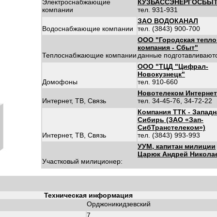
Электроснабжающие
КУЗБАССЭНЕРГОСБЫ
компании
тел. 931-931
ЗАО ВОДОКАНАЛ
Водоснабжающие компании
тел. (3843) 900-700
ООО "Городская тепло
компания - Сбыт"
Теплоснабжающие компании
данные подготавливают
ООО "ТЦД "Цифрал-
Новокузнецк"
Домофоны
тел. 910-660
Новотелеком Интернет
Интернет, ТВ, Связь
тел. 34-45-76, 34-72-22
Компания ТТК - Западн
Сибирь (ЗАО «Зап-
СибТранстелеком»)
Интернет, ТВ, Связь
тел. (3843) 993-993
УУМ, капитан милиции
Царюк Андрей Никола
Участковый милиционер:
Техническая информация
Орджоникидзевский
7