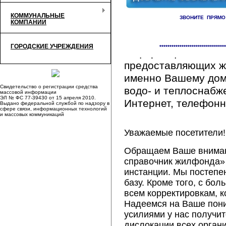
КОММУНАЛЬНЫЕ
ЗВОНИТЕ ПРЯМО
КОМПАНИИ
Здесь Вы сможете 
ГОРОДСКИЕ УЧРЕЖДЕНИЯ
*********************************
информацию обо вс
предоставляющих ж
именно Вашему дому
Свидетельство о регистрации средства
водо- и теплоснабж
массовой информации
ЭЛ № ФС 77-39430 от 15 апреля 2010.
Интернет, телефонна
Выдано федеральной службой по надзору в
сфере связи, информационных технологий
и массовых коммуникаций
Уважаемые посетители!
Обращаем Ваше внимани
справочник жилфонда» 
инстанции. Мы постепе
базу. Кроме того, с б
всем корректировкам, 
Надеемся на Ваше пон
усилиями у нас получи
дислокации всех орган