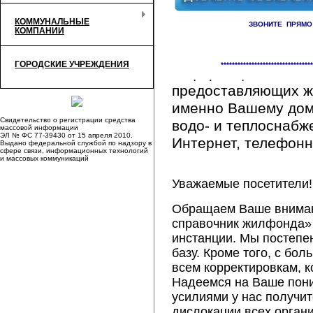
КОММУНАЛЬНЫЕ
ЗВОНИТЕ ПРЯМО
КОМПАНИИ
Здесь Вы сможете 
ГОРОДСКИЕ УЧРЕЖДЕНИЯ
*********************************
информацию обо вс
предоставляющих ж
именно Вашему дому
Свидетельство о регистрации средства
водо- и теплоснабж
массовой информации
ЭЛ № ФС 77-39430 от 15 апреля 2010.
Интернет, телефонна
Выдано федеральной службой по надзору в
сфере связи, информационных технологий
и массовых коммуникаций
Уважаемые посетители!
Обращаем Ваше внимани
справочник жилфонда» 
инстанции. Мы постепе
базу. Кроме того, с б
всем корректировкам, 
Надеемся на Ваше пон
усилиями у нас получи
дислокации всех орган