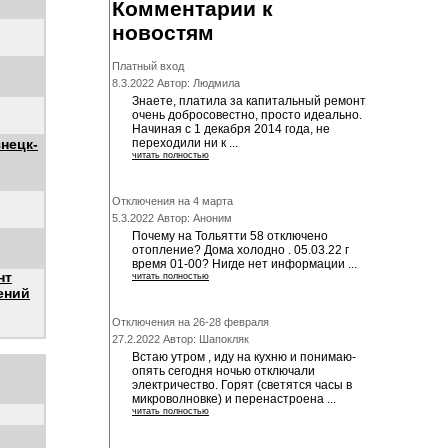
Комментарии к
новостям
Платный вход
8.3.2022 Автор: Людмила
Знаете, платила за капитальный ремонт
очень добросовестно, просто идеально.
Начиная с 1 декабря 2014 года, не
нецк-
переходили ни к ...
читать полностью
Отключения на 4 марта
5.3.2022 Автор: Аноним
Почему на Тольятти 58 отключено
отопление? Дома холодно . 05.03.22 г
время 01-00? Нигде нет информации ...
нт
читать полностью
ений
Отключения на 26-28 февраля
27.2.2022 Автор: Шапокляк
Встаю утром , иду на кухню и понимаю-
опять сегодня ночью отключали
электричество. Горят (светятся часы в
микроволновке) и перенастроена ...
читать полностью