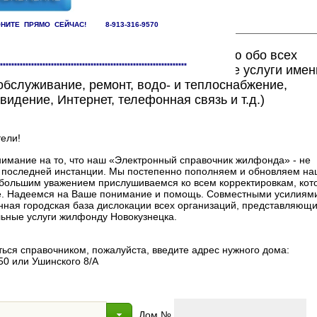
НИТЕ ПРЯМО СЕЙЧАС! 8-913-316-9570
ете найти исчерпывающую информацию обо всех
******************************************************************
едоставляющих жилищно-коммунальные услуги имен
бслуживание, ремонт, водо- и теплоснабжение,
видение, Интернет, телефонная связь и т.д.)
ели!
мание на то, что наш «Электронный справочник жилфонда» - не
в последней инстанции. Мы постепенно пополняем и обновляем на
 с большим уважением прислушиваемся ко всем корректировкам, ко
. Надеемся на Ваше понимание и помощь. Совместными усилиями
нная городская база дислокации всех организаций, представляющи
ные услуги жилфонду Новокузнецка.
ься справочником, пожалуйста, введите адрес нужного дома:
50 или Ушинского 8/А
Дом №