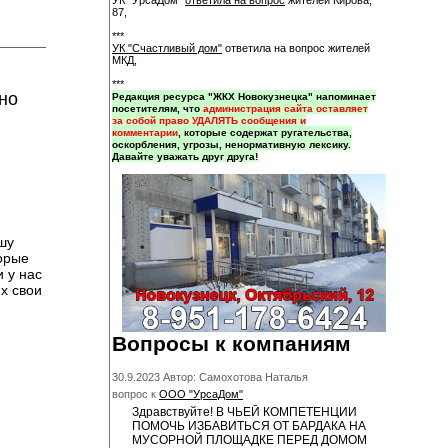
УК "УрсаДом"
ответила на вопрос
жителей Кирова,
87,
***
УК "Счастливый дом"
ответила на вопрос жителей
МКД,
***
но
Редакция ресурса "ЖКХ Новокузнецка" напоминает
посетителям, что
администрация сайта оставляет
за собой право УДАЛЯТЬ сообщения и
комментарии
, которые содержат ругательства,
оскорбления, угрозы, ненормативную лексику.
Давайте уважать друг друга!
шу
торые
 у нас
х свои
Вопросы к компаниям
30.9.2023 Автор: Самохотова Наталья
вопрос к
ООО "УрсаДом"
Здравствуйте! В ЧЬЕЙ КОМПЕТЕНЦИИ
ПОМОЧЬ ИЗБАВИТЬСЯ ОТ БАРДАКА НА
МУСОРНОЙ ПЛОЩАДКЕ ПЕРЕД ДОМОМ