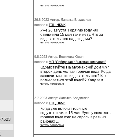
...
читать полностью
26.8.2023 Автор: Лапатка Владислав
вопрос к
ТЭЦ НКМК
Уже 26 августа. Горячую воду как
отключили 15 мая так и нету. Что за
издевательство над людьми? ...
читать полностью
9.8.2023 Автор: Белякова Юлия
вопрос к
МП "Сибирская сбытовая компания"
Здравствуйте! На Мурманской дом 47/7
второй день жёлтая горячая вода. Когда
закончиться это издевательство? Как
пользоваться этой водой? Хочу вам ...
читать полностью
2.7.2023 Автор: Лапатка Владислав
вопрос к
ТЭЦ НКМК
Когда уже включат горячую
воду.отключили 15 мая!!!!уже у всех есть
горячая вода кого не спроси в разных
2-7523
районах ...
читать полностью
Т