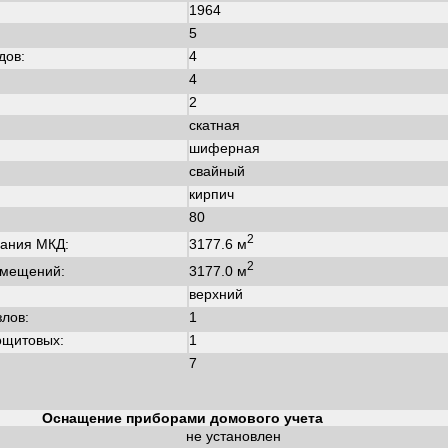
1964
:
5
дов:
4
4
2
скатная
шиферная
свайный
кирпич
80
2
3177.6 м
ания МКД:
2
3177.0 м
омещений:
верхний
злов:
1
ощитовых:
1
7
Оснащение приборами домового учета
не установлен