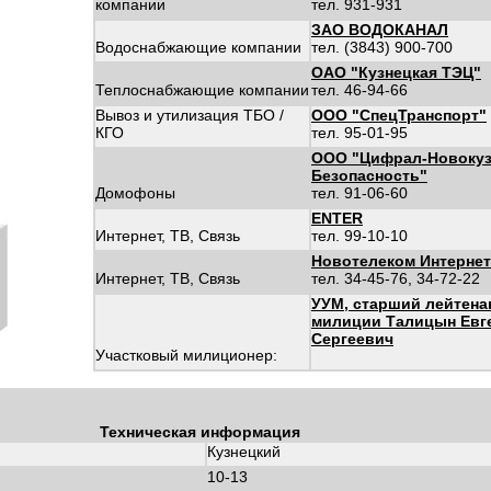
компании
тел. 931-931
ЗАО ВОДОКАНАЛ
Водоснабжающие компании
тел. (3843) 900-700
ОАО "Кузнецкая ТЭЦ"
Теплоснабжающие компании
тел. 46-94-66
Вывоз и утилизация ТБО /
ООО "СпецТранспорт"
КГО
тел. 95-01-95
ООО "Цифрал-Новокуз
Безопасность"
Домофоны
тел. 91-06-60
ENTER
Интернет, ТВ, Связь
тел. 99-10-10
Новотелеком Интернет
Интернет, ТВ, Связь
тел. 34-45-76, 34-72-22
УУМ, старший лейтена
милиции Талицын Евг
Сергеевич
Участковый милиционер:
Техническая информация
Кузнецкий
10-13