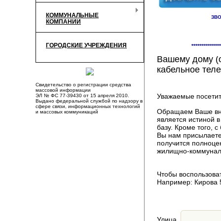
КОММУНАЛЬНЫЕ
ЗВО
КОМПАНИИ
Здесь Вы смож
ГОРОДСКИЕ УЧРЕЖДЕНИЯ
***************
компаниях, пр
Вашему дому (о
кабельное теле
Свидетельство о регистрации средства
массовой информации
Уважаемые посетит
ЭЛ № ФС 77-39430 от 15 апреля 2010.
Выдано федеральной службой по надзору в
сфере связи, информационных технологий
Обращаем Ваше вни
и массовых коммуникаций
является истиной 
базу. Кроме того,
Вы нам присылаете
получится полноце
жилищно-коммуналь
Чтобы воспользоват
Например: Кирова 
Улица