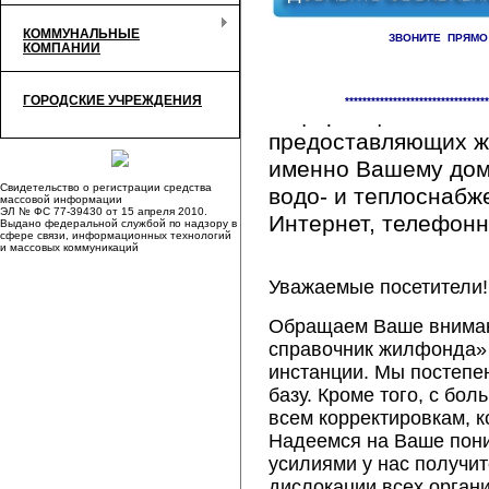
КОММУНАЛЬНЫЕ
ЗВОНИТЕ ПРЯМО
КОМПАНИИ
Здесь Вы сможете 
ГОРОДСКИЕ УЧРЕЖДЕНИЯ
*********************************
информацию обо вс
предоставляющих ж
именно Вашему дому
Свидетельство о регистрации средства
водо- и теплоснабж
массовой информации
ЭЛ № ФС 77-39430 от 15 апреля 2010.
Интернет, телефонна
Выдано федеральной службой по надзору в
сфере связи, информационных технологий
и массовых коммуникаций
Уважаемые посетители!
Обращаем Ваше внимани
справочник жилфонда» 
инстанции. Мы постепе
базу. Кроме того, с б
всем корректировкам, 
Надеемся на Ваше пон
усилиями у нас получи
дислокации всех орган