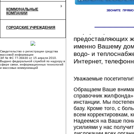
КОММУНАЛЬНЫЕ
ЗВОНИТЕ ПРЯМО
КОМПАНИИ
Здесь Вы сможете 
ГОРОДСКИЕ УЧРЕЖДЕНИЯ
*********************************
информацию обо вс
предоставляющих ж
именно Вашему дому
Свидетельство о регистрации средства
водо- и теплоснабж
массовой информации
ЭЛ № ФС 77-39430 от 15 апреля 2010.
Интернет, телефонна
Выдано федеральной службой по надзору в
сфере связи, информационных технологий
и массовых коммуникаций
Уважаемые посетители!
Обращаем Ваше внимани
справочник жилфонда» 
инстанции. Мы постепе
базу. Кроме того, с б
всем корректировкам, 
Надеемся на Ваше пон
усилиями у нас получи
дислокации всех орган