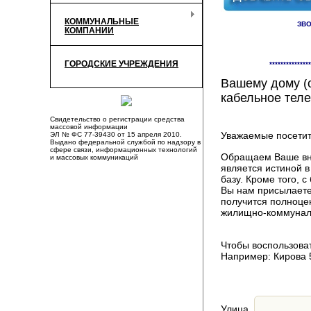
КОММУНАЛЬНЫЕ
ЗВО
КОМПАНИИ
Здесь Вы смож
ГОРОДСКИЕ УЧРЕЖДЕНИЯ
***************
компаниях, пр
Вашему дому (о
кабельное теле
Свидетельство о регистрации средства
массовой информации
Уважаемые посетит
ЭЛ № ФС 77-39430 от 15 апреля 2010.
Выдано федеральной службой по надзору в
сфере связи, информационных технологий
Обращаем Ваше вни
и массовых коммуникаций
является истиной 
базу. Кроме того,
Вы нам присылаете
получится полноце
жилищно-коммуналь
Чтобы воспользоват
Например: Кирова 
Улица