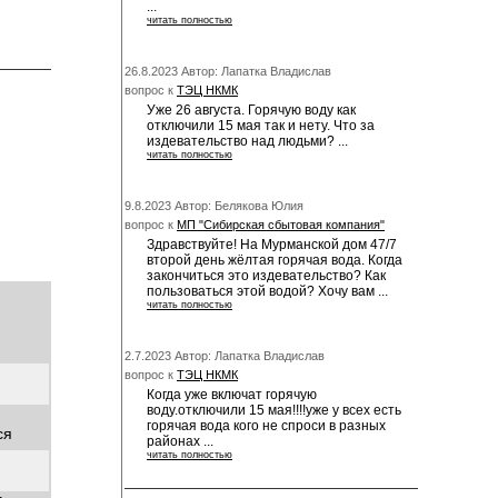
...
читать полностью
26.8.2023 Автор: Лапатка Владислав
вопрос к
ТЭЦ НКМК
Уже 26 августа. Горячую воду как
отключили 15 мая так и нету. Что за
издевательство над людьми? ...
читать полностью
9.8.2023 Автор: Белякова Юлия
вопрос к
МП "Сибирская сбытовая компания"
Здравствуйте! На Мурманской дом 47/7
второй день жёлтая горячая вода. Когда
закончиться это издевательство? Как
пользоваться этой водой? Хочу вам ...
читать полностью
2.7.2023 Автор: Лапатка Владислав
вопрос к
ТЭЦ НКМК
Когда уже включат горячую
воду.отключили 15 мая!!!!уже у всех есть
горячая вода кого не спроси в разных
ся
районах ...
читать полностью