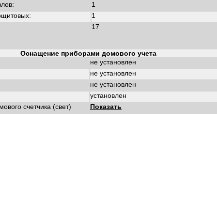
злов:
1
ощитовых:
1
17
Оснащение приборами домового учета
не установлен
не установлен
не установлен
установлен
ового счетчика (свет)
Показать