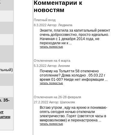
Т
Комментарии к
новостям
Платный вход
8.3.2022 Автор: Людмила
Знаете, платила за капитальный ремонт
очень добросовестно, просто идеально.
Начиная с 1 декабря 2014 года, не
переходили ни к ...
читать полностью
Отключения на 4 марта
5.3.2022 Автор: Аноним
альный)
Почему на Тольятти 58 отключено
отопление? Дома холодно . 05.03.22 г
время 01-00? Нигде нет информации ...
читать полностью
Отключения на 26-28 февраля
. 35-
27.2.2022 Автор: Шапокляк
Встаю утром , иду на кухню и понимаю-
нт
опять сегодня ночью отключали
электричество. Горят (светятся часы в
антин
микроволновке) и перенастроена ...
читать полностью