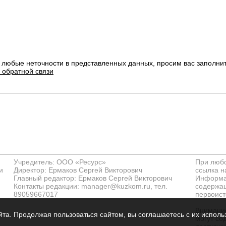
 любые неточности в представленных данных, просим вас заполни
 обратной связи
Учредитель: ООО «Ресурс»
При любо
и
Директор: Ермаков Сергей Викторович
ссылка н
Главный редактор: Ермаков Сергей Викторович
Информац
Контакты редакции: manager@kuzkom.ru, тел.
содержащ
89059667017
первоист
Внимание
та. Продолжая пользоваться сайтом, вы соглашаетесь с их исполь
могут со