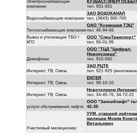
Электроснабжающие
КУЗБАССЭНЕРГОСБЫ
компании
тел. 931-931
ЗАО ВОДОКАНАЛ
Водоснабжающие компании
тел. (3843) 900-700
ОАО "Кузнецкая ТЭЦ"
Теплоснабжающие компании
тел. 46-94-66
Вывоз и утилизация ТБО /
ООО "СпецТранспорт"
КГО
тел. 95-01-95
ООО "ТЦД "Цифрал-
Новокузнецк"
Домофоны
тел. 910-660
ЗАО РЦТК
Интернет, ТВ, Связь
тел. 921-925 (многокан
ENTER
Интернет, ТВ, Связь
тел. 99-10-10
Новотелеком Интернет
Интернет, ТВ, Связь
тел. 34-45-76, 34-72-22
ООО "Запсиблифт" тел
услуги обслуживания лифта
42-35
УУМ, старший лейтена
милиции Моряк Конст
Витальевич
Участковый милиционер: