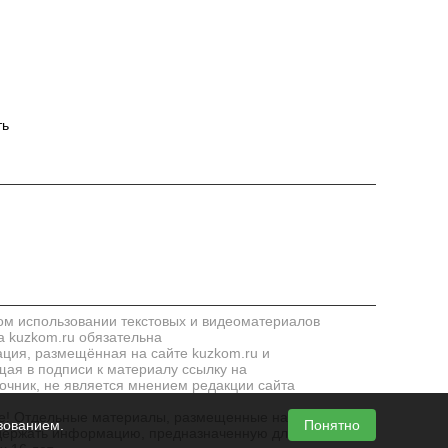
ть
м использовании текстовых и видеоматериалов
а kuzkom.ru обязательна
ия, размещённая на сайте kuzkom.ru и
ая в подписи к материалу ссылку на
очник, не является мнением редакции сайта
! Отдельные материалы, размещенные на сайте,
зованием.
Понятно
держать информацию, предназначенную для лиц,