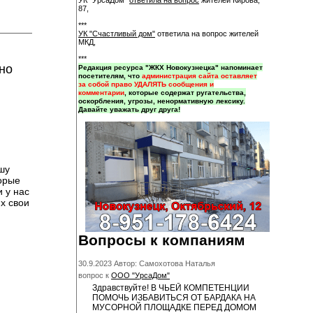
УК "УрсаДом"
ответила на вопрос
жителей Кирова,
87,
***
УК "Счастливый дом"
ответила на вопрос жителей
МКД,
***
но
Редакция ресурса "ЖКХ Новокузнецка" напоминает
посетителям, что
администрация сайта оставляет
за собой право УДАЛЯТЬ сообщения и
комментарии
, которые содержат ругательства,
оскорбления, угрозы, ненормативную лексику.
Давайте уважать друг друга!
шу
торые
 у нас
х свои
Вопросы к компаниям
30.9.2023 Автор: Самохотова Наталья
вопрос к
ООО "УрсаДом"
Здравствуйте! В ЧЬЕЙ КОМПЕТЕНЦИИ
ПОМОЧЬ ИЗБАВИТЬСЯ ОТ БАРДАКА НА
МУСОРНОЙ ПЛОЩАДКЕ ПЕРЕД ДОМОМ