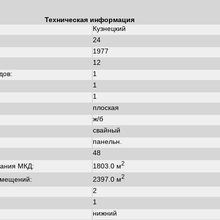
Техническая информация
Кузнецкий
24
1977
:
12
дов:
1
1
1
плоская
ж/б
свайный
панельн.
48
2
1803.0 м
ания МКД:
2
2397.0 м
омещений:
2
1
нижний