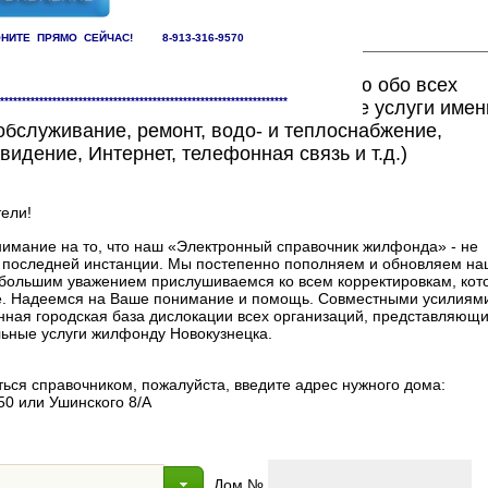
НИТЕ ПРЯМО СЕЙЧАС! 8-913-316-9570
ете найти исчерпывающую информацию обо всех
******************************************************************
едоставляющих жилищно-коммунальные услуги имен
бслуживание, ремонт, водо- и теплоснабжение,
видение, Интернет, телефонная связь и т.д.)
ели!
мание на то, что наш «Электронный справочник жилфонда» - не
в последней инстанции. Мы постепенно пополняем и обновляем на
 с большим уважением прислушиваемся ко всем корректировкам, ко
. Надеемся на Ваше понимание и помощь. Совместными усилиями
нная городская база дислокации всех организаций, представляющи
ные услуги жилфонду Новокузнецка.
ься справочником, пожалуйста, введите адрес нужного дома:
50 или Ушинского 8/А
Дом №