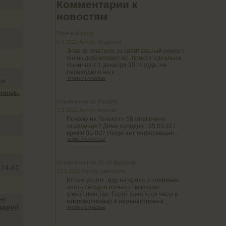
Комментарии к
новостям
Платный вход
8.3.2022 Автор: Людмила
Знаете, платила за капитальный ремонт
очень добросовестно, просто идеально.
Начиная с 1 декабря 2014 года, не
переходили ни к ...
читать полностью
ся
нецк-
Отключения на 4 марта
5.3.2022 Автор: Аноним
Почему на Тольятти 58 отключено
отопление? Дома холодно . 05.03.22 г
время 01-00? Нигде нет информации ...
"
читать полностью
Отключения на 26-28 февраля
-74-61
27.2.2022 Автор: Шапокляк
Встаю утром , иду на кухню и понимаю-
опять сегодня ночью отключали
электричество. Горят (светятся часы в
нт
микроволновке) и перенастроена ...
ндрей
читать полностью