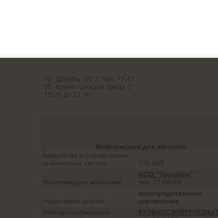
Октябрьский, д.5
пр. Дружбы, 48-3; тел. 77-47-
95, прием граждан среда с
19.00 до 21.00.
Информация для жителей
Аварийная внутридомовых
инженерных систем:
776-869
ООО "УрсаДом"
Управляющие компании
тел. 77-68-69
непосредственное
Управление домом
управление
Электроснабжающие
КУЗБАССЭНЕРГОСБЫ