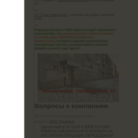
УК "УрсаДом"
ответила на вопрос
жителей Кирова,
87,
***
УК "Счастливый дом"
ответила на вопрос жителей
МКД,
***
но
Редакция ресурса "ЖКХ Новокузнецка" напоминает
посетителям, что
администрация сайта оставляет
за собой право УДАЛЯТЬ сообщения и
комментарии
, которые содержат ругательства,
оскорбления, угрозы, ненормативную лексику.
Давайте уважать друг друга!
шу
торые
 у нас
х свои
Вопросы к компаниям
30.9.2023 Автор: Самохотова Наталья
вопрос к
ООО "УрсаДом"
Здравствуйте! В ЧЬЕЙ КОМПЕТЕНЦИИ
ПОМОЧЬ ИЗБАВИТЬСЯ ОТ БАРДАКА НА
МУСОРНОЙ ПЛОЩАДКЕ ПЕРЕД ДОМОМ