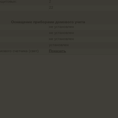
ощитовых:
2
22
Оснащение приборами домового учета
не установлен
не установлен
не установлен
установлен
ового счетчика (свет)
Показать