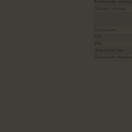
Количество электр
Процент износа:
Отопление
ГВС
ХВС
Электричество
Показания общедом