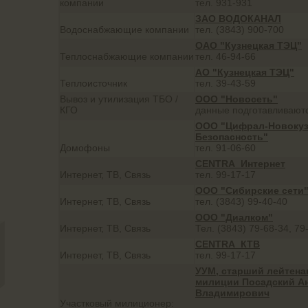
компании
тел. 931-931
ЗАО ВОДОКАНАЛ
Водоснабжающие компании
тел. (3843) 900-700
ОАО "Кузнецкая ТЭЦ"
Теплоснабжающие компании
тел. 46-94-66
АО "Кузнецкая ТЭЦ"
Теплоисточник
тел. 39-43-59
Вывоз и утилизация ТБО /
ООО "Новосеть"
КГО
данные подготавливают
ООО "Цифрал-Новокуз
Безопасность"
Домофоны
тел. 91-06-60
CENTRA_Интернет
Интернет, ТВ, Связь
тел. 99-17-17
ООО "Сибирские сети
Интернет, ТВ, Связь
тел. (3843) 99-40-40
ООО "Диалком"
Интернет, ТВ, Связь
Тел. (3843) 79-68-34, 79
CENTRA_КТВ
Интернет, ТВ, Связь
тел. 99-17-17
УУМ, старший лейтена
милиции Посадский А
Владимирович
Участковый милиционер: