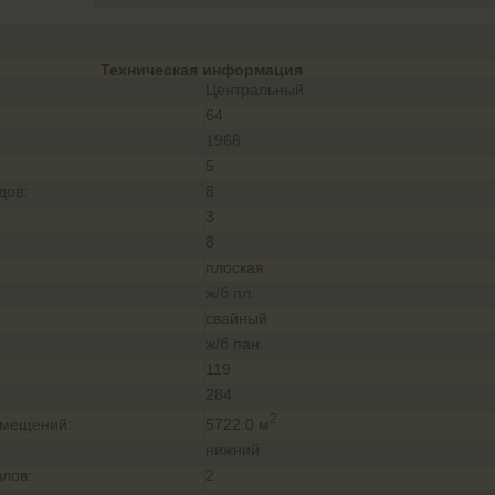
Техническая информация
Центральный
64
1966
:
5
дов:
8
3
8
плоская
ж/б пл.
свайный
ж/б пан.
119
284
2
5722.0 м
омещений:
нижний
злов:
2