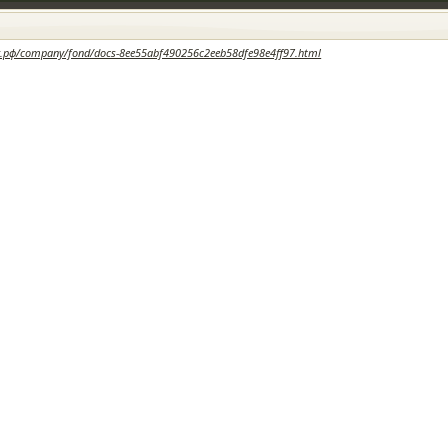
к.рф/company/fond/docs-8ee55abf490256c2eeb58dfe98e4ff97.html
Суббота | 08 Август 2026 | 6:39:42
ПРОС — ОТВЕТ
ВОПРОСЫ ОПЛАТЫ
ЗАКОНОДАТЕЛЬНЫЕ
СОЗДАТЬ
РИДИЧЕСКИЕ
КАЛЬКУЛЯТОР
ДОКУМЕНТЫ
РАСКРЫ
ОНСУЛЬТАЦИИ
КОДЕКС
ИНФОРМ
******************************************************************
РАЗМЕЩАЙТЕ СВОЁ ОБЪЯВЛЕНИЕ ЗДЕСЬ!