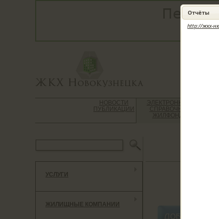
Отчёты
http://жкх-н
НОВОСТИ
ЭЛЕКТРОННЫЙ
ВО
ПУБЛИКАЦИИ
СПРАВОЧНИК
Ю
ЖИЛФОНДА
К
УСЛУГИ
***************
ЖИЛИЩНЫЕ КОМПАНИИ