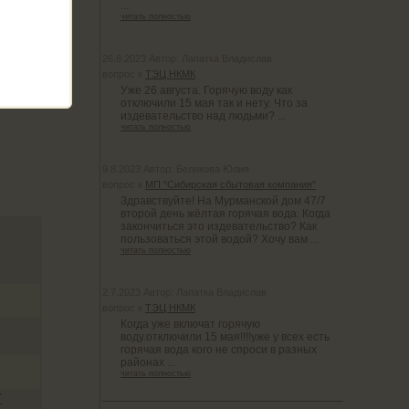
...
читать полностью
26.8.2023 Автор: Лапатка Владислав
вопрос к
ТЭЦ НКМК
Уже 26 августа. Горячую воду как
отключили 15 мая так и нету. Что за
издевательство над людьми? ...
читать полностью
9.8.2023 Автор: Белякова Юлия
вопрос к
МП "Сибирская сбытовая компания"
Здравствуйте! На Мурманской дом 47/7
второй день жёлтая горячая вода. Когда
закончиться это издевательство? Как
пользоваться этой водой? Хочу вам ...
читать полностью
2.7.2023 Автор: Лапатка Владислав
вопрос к
ТЭЦ НКМК
Когда уже включат горячую
воду.отключили 15 мая!!!!уже у всех есть
горячая вода кого не спроси в разных
районах ...
читать полностью
Т