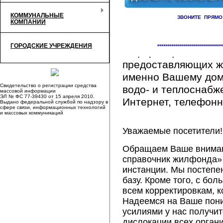
КОММУНАЛЬНЫЕ
ЗВОНИТЕ ПРЯМО
КОМПАНИИ
Здесь Вы сможете 
ГОРОДСКИЕ УЧРЕЖДЕНИЯ
*********************************
информацию обо вс
предоставляющих ж
именно Вашему дому
Свидетельство о регистрации средства
водо- и теплоснабж
массовой информации
ЭЛ № ФС 77-39430 от 15 апреля 2010.
Интернет, телефонна
Выдано федеральной службой по надзору в
сфере связи, информационных технологий
и массовых коммуникаций
Уважаемые посетители!
Обращаем Ваше внимани
справочник жилфонда» 
инстанции. Мы постепе
базу. Кроме того, с б
всем корректировкам, 
Надеемся на Ваше пон
усилиями у нас получи
дислокации всех орган