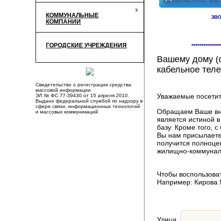
КОММУНАЛЬНЫЕ
ЗВО
КОМПАНИИ
Здесь Вы смож
ГОРОДСКИЕ УЧРЕЖДЕНИЯ
***************
компаниях, пр
Вашему дому (о
кабельное теле
Свидетельство о регистрации средства
массовой информации
Уважаемые посетит
ЭЛ № ФС 77-39430 от 15 апреля 2010.
Выдано федеральной службой по надзору в
сфере связи, информационных технологий
Обращаем Ваше вни
и массовых коммуникаций
является истиной 
базу. Кроме того,
Вы нам присылаете
получится полноце
жилищно-коммуналь
Чтобы воспользоват
Например: Кирова 
Улица