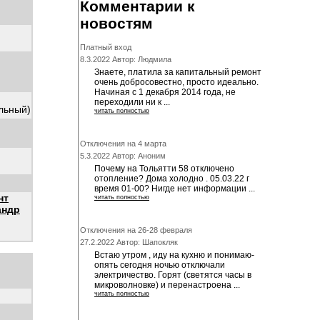
Комментарии к
новостям
Платный вход
8.3.2022 Автор: Людмила
Знаете, платила за капитальный ремонт
очень добросовестно, просто идеально.
Начиная с 1 декабря 2014 года, не
переходили ни к ...
альный)
читать полностью
Отключения на 4 марта
5.3.2022 Автор: Аноним
Почему на Тольятти 58 отключено
отопление? Дома холодно . 05.03.22 г
время 01-00? Нигде нет информации ...
нт
читать полностью
андр
Отключения на 26-28 февраля
27.2.2022 Автор: Шапокляк
Встаю утром , иду на кухню и понимаю-
опять сегодня ночью отключали
электричество. Горят (светятся часы в
микроволновке) и перенастроена ...
читать полностью