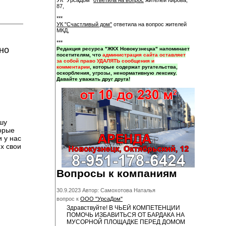
УК "УрсаДом"
ответила на вопрос
жителей Кирова,
87,
***
УК "Счастливый дом"
ответила на вопрос жителей
МКД,
***
но
Редакция ресурса "ЖКХ Новокузнецка" напоминает
посетителям, что
администрация сайта оставляет
за собой право УДАЛЯТЬ сообщения и
комментарии
, которые содержат ругательства,
оскорбления, угрозы, ненормативную лексику.
Давайте уважать друг друга!
шу
торые
 у нас
х свои
Вопросы к компаниям
30.9.2023 Автор: Самохотова Наталья
вопрос к
ООО "УрсаДом"
Здравствуйте! В ЧЬЕЙ КОМПЕТЕНЦИИ
ПОМОЧЬ ИЗБАВИТЬСЯ ОТ БАРДАКА НА
МУСОРНОЙ ПЛОЩАДКЕ ПЕРЕД ДОМОМ