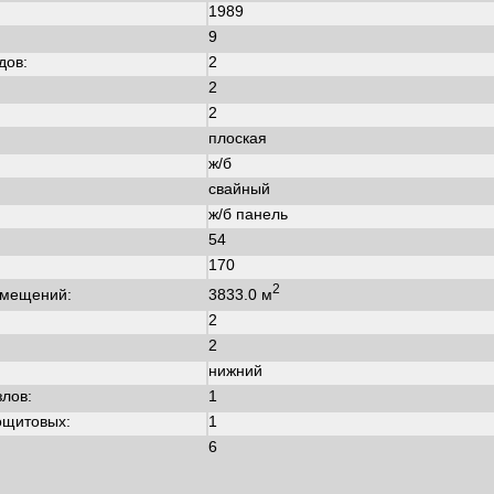
1989
:
9
дов:
2
2
2
плоская
ж/б
свайный
ж/б панель
54
170
2
3833.0 м
омещений:
2
2
нижний
злов:
1
ощитовых:
1
6