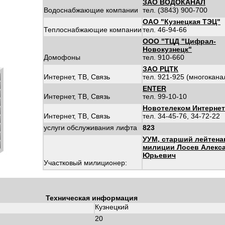
ЗАО ВОДОКАНАЛ
Водоснабжающие компании
тел. (3843) 900-700
ОАО "Кузнецкая ТЭЦ"
Теплоснабжающие компании
тел. 46-94-66
ООО "ТЦД "Цифрал-
Новокузнецк"
Домофоны
тел. 910-660
ЗАО РЦТК
Интернет, ТВ, Связь
тел. 921-925 (многокан
ENTER
Интернет, ТВ, Связь
тел. 99-10-10
Новотелеком Интернет
Интернет, ТВ, Связь
тел. 34-45-76, 34-72-22
услуги обслуживания лифта
823
УУМ, старший лейтена
милиции Лосев Алекс
Юрьевич
Участковый милиционер:
Техническая информация
Кузнецкий
20