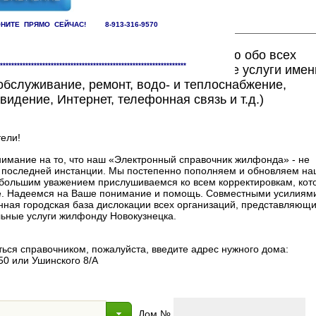
НИТЕ ПРЯМО СЕЙЧАС! 8-913-316-9570
ете найти исчерпывающую информацию обо всех
******************************************************************
едоставляющих жилищно-коммунальные услуги имен
бслуживание, ремонт, водо- и теплоснабжение,
видение, Интернет, телефонная связь и т.д.)
ели!
мание на то, что наш «Электронный справочник жилфонда» - не
в последней инстанции. Мы постепенно пополняем и обновляем на
 с большим уважением прислушиваемся ко всем корректировкам, ко
. Надеемся на Ваше понимание и помощь. Совместными усилиями
нная городская база дислокации всех организаций, представляющи
ные услуги жилфонду Новокузнецка.
ься справочником, пожалуйста, введите адрес нужного дома:
50 или Ушинского 8/А
Дом №