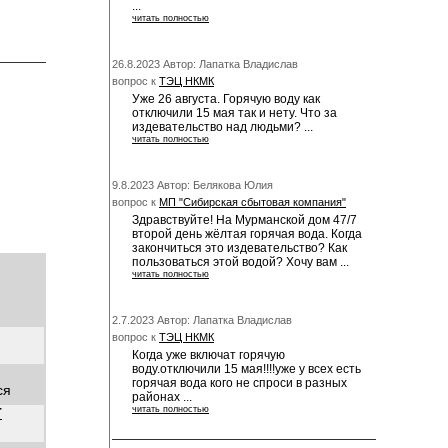
...
читать полностью
26.8.2023 Автор: Лапатка Владислав
вопрос к
ТЭЦ НКМК
Уже 26 августа. Горячую воду как
отключили 15 мая так и нету. Что за
издевательство над людьми? ...
читать полностью
9.8.2023 Автор: Белякова Юлия
вопрос к
МП "Сибирская сбытовая компания"
Здравствуйте! На Мурманской дом 47/7
второй день жёлтая горячая вода. Когда
закончиться это издевательство? Как
пользоваться этой водой? Хочу вам ...
читать полностью
2.7.2023 Автор: Лапатка Владислав
вопрос к
ТЭЦ НКМК
Когда уже включат горячую
воду.отключили 15 мая!!!!уже у всех есть
горячая вода кого не спроси в разных
ся
районах ...
читать полностью
Т