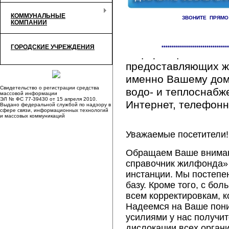
КОММУНАЛЬНЫЕ
ЗВОНИТЕ ПРЯМО
КОМПАНИИ
Здесь Вы сможете 
ГОРОДСКИЕ УЧРЕЖДЕНИЯ
*********************************
информацию обо вс
предоставляющих ж
именно Вашему дому
Свидетельство о регистрации средства
водо- и теплоснабж
массовой информации
ЭЛ № ФС 77-39430 от 15 апреля 2010.
Интернет, телефонна
Выдано федеральной службой по надзору в
сфере связи, информационных технологий
и массовых коммуникаций
Уважаемые посетители!
Обращаем Ваше внимани
справочник жилфонда» 
инстанции. Мы постепе
базу. Кроме того, с б
всем корректировкам, 
Надеемся на Ваше пон
усилиями у нас получи
дислокации всех орган