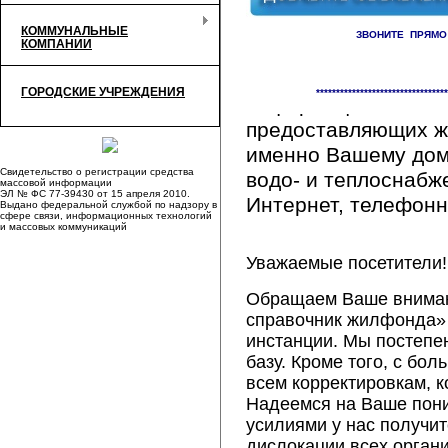
КОММУНАЛЬНЫЕ
ЗВОНИТЕ ПРЯМО
КОМПАНИИ
Здесь Вы сможете 
ГОРОДСКИЕ УЧРЕЖДЕНИЯ
*********************************
информацию обо вс
предоставляющих ж
именно Вашему дому
Свидетельство о регистрации средства
водо- и теплоснабж
массовой информации
ЭЛ № ФС 77-39430 от 15 апреля 2010.
Интернет, телефонна
Выдано федеральной службой по надзору в
сфере связи, информационных технологий
и массовых коммуникаций
Уважаемые посетители!
Обращаем Ваше внимани
справочник жилфонда» 
инстанции. Мы постепе
базу. Кроме того, с б
всем корректировкам, 
Надеемся на Ваше пон
усилиями у нас получи
дислокации всех орган