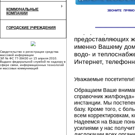
КОММУНАЛЬНЫЕ
ЗВОНИТЕ ПРЯМО
КОМПАНИИ
Здесь Вы сможете 
ГОРОДСКИЕ УЧРЕЖДЕНИЯ
*********************************
информацию обо вс
предоставляющих ж
именно Вашему дому
Свидетельство о регистрации средства
водо- и теплоснабж
массовой информации
ЭЛ № ФС 77-39430 от 15 апреля 2010.
Интернет, телефонна
Выдано федеральной службой по надзору в
сфере связи, информационных технологий
и массовых коммуникаций
Уважаемые посетители!
Обращаем Ваше внимани
справочник жилфонда» 
инстанции. Мы постепе
базу. Кроме того, с б
всем корректировкам, 
Надеемся на Ваше пон
усилиями у нас получи
дислокации всех орган