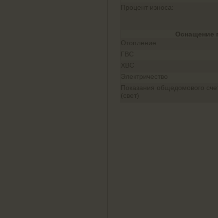
Процент износа:
Оснащение 
Отопление
ГВС
ХВС
Электричество
Показания общедомового сче
(свет)