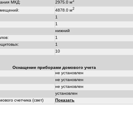
2
2975.0 м
ания МКД:
2
4878.0 м
омещений:
1
1
нижний
злов:
1
ощитовых:
1
10
Оснащение приборами домового учета
не установлен
не установлен
не установлен
установлен
ового счетчика (свет)
Показать