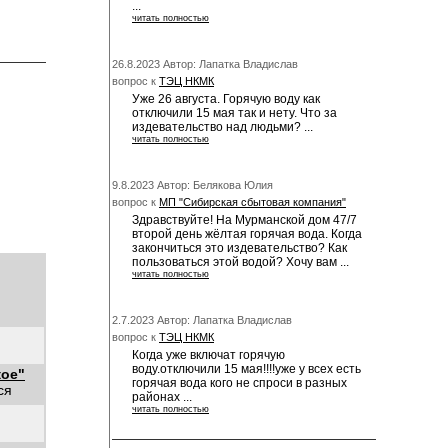
...
читать полностью
26.8.2023 Автор: Лапатка Владислав
вопрос к
ТЭЦ НКМК
Уже 26 августа. Горячую воду как
отключили 15 мая так и нету. Что за
издевательство над людьми? ...
читать полностью
9.8.2023 Автор: Белякова Юлия
вопрос к
МП "Сибирская сбытовая компания"
Здравствуйте! На Мурманской дом 47/7
второй день жёлтая горячая вода. Когда
закончиться это издевательство? Как
пользоваться этой водой? Хочу вам ...
читать полностью
2.7.2023 Автор: Лапатка Владислав
вопрос к
ТЭЦ НКМК
Когда уже включат горячую
воду.отключили 15 мая!!!!уже у всех есть
кое"
горячая вода кого не спроси в разных
ся
районах ...
читать полностью