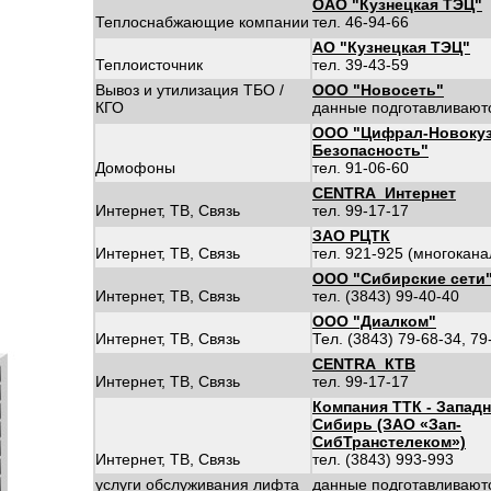
ОАО "Кузнецкая ТЭЦ"
Теплоснабжающие компании
тел. 46-94-66
АО "Кузнецкая ТЭЦ"
Теплоисточник
тел. 39-43-59
Вывоз и утилизация ТБО /
ООО "Новосеть"
КГО
данные подготавливают
ООО "Цифрал-Новокуз
Безопасность"
Домофоны
тел. 91-06-60
CENTRA_Интернет
Интернет, ТВ, Связь
тел. 99-17-17
ЗАО РЦТК
Интернет, ТВ, Связь
тел. 921-925 (многокан
ООО "Сибирские сети
Интернет, ТВ, Связь
тел. (3843) 99-40-40
ООО "Диалком"
Интернет, ТВ, Связь
Тел. (3843) 79-68-34, 79
CENTRA_КТВ
Интернет, ТВ, Связь
тел. 99-17-17
Компания ТТК - Запад
Сибирь (ЗАО «Зап-
СибТранстелеком»)
Интернет, ТВ, Связь
тел. (3843) 993-993
услуги обслуживания лифта
данные подготавливают