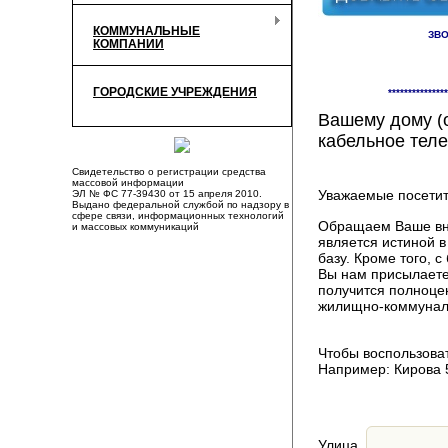
КОММУНАЛЬНЫЕ
ЗВО
КОМПАНИИ
Здесь Вы смож
ГОРОДСКИЕ УЧРЕЖДЕНИЯ
***************
компаниях, пр
Вашему дому (о
кабельное теле
Свидетельство о регистрации средства
массовой информации
Уважаемые посетит
ЭЛ № ФС 77-39430 от 15 апреля 2010.
Выдано федеральной службой по надзору в
сфере связи, информационных технологий
Обращаем Ваше вни
и массовых коммуникаций
является истиной 
базу. Кроме того,
Вы нам присылаете
получится полноце
жилищно-коммуналь
Чтобы воспользоват
Например: Кирова 
Улица