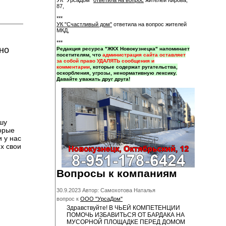
УК "УрсаДом"
ответила на вопрос
жителей Кирова,
87,
***
УК "Счастливый дом"
ответила на вопрос жителей
МКД,
***
но
Редакция ресурса "ЖКХ Новокузнецка" напоминает
посетителям, что
администрация сайта оставляет
за собой право УДАЛЯТЬ сообщения и
комментарии
, которые содержат ругательства,
оскорбления, угрозы, ненормативную лексику.
Давайте уважать друг друга!
шу
торые
 у нас
х свои
Вопросы к компаниям
30.9.2023 Автор: Самохотова Наталья
вопрос к
ООО "УрсаДом"
Здравствуйте! В ЧЬЕЙ КОМПЕТЕНЦИИ
ПОМОЧЬ ИЗБАВИТЬСЯ ОТ БАРДАКА НА
МУСОРНОЙ ПЛОЩАДКЕ ПЕРЕД ДОМОМ