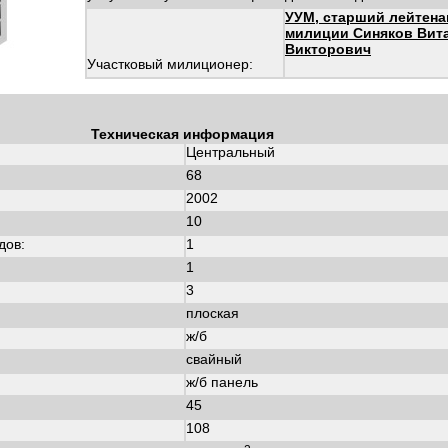
УУМ, старший лейтена
милиции Синяков Вит
Викторович
Участковый милиционер:
Техническая информация
Центральный
68
2002
:
10
дов:
1
1
3
плоская
ж/б
свайный
ж/б панель
45
108