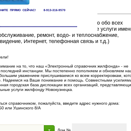
НИТЕ ПРЯМО СЕЙЧАС! 8-913-316-9570
ете найти исчерпывающую информацию обо всех
******************************************************************
едоставляющих жилищно-коммунальные услуги имен
бслуживание, ремонт, водо- и теплоснабжение,
видение, Интернет, телефонная связь и т.д.)
ели!
мание на то, что наш «Электронный справочник жилфонда» - не
в последней инстанции. Мы постепенно пополняем и обновляем на
 с большим уважением прислушиваемся ко всем корректировкам, ко
. Надеемся на Ваше понимание и помощь. Совместными усилиями
нная городская база дислокации всех организаций, представляющи
ные услуги жилфонду Новокузнецка.
ься справочником, пожалуйста, введите адрес нужного дома:
50 или Ушинского 8/А
Дом №