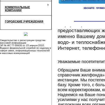
КОММУНАЛЬНЫЕ
ЗВОНИТЕ ПРЯМО
КОМПАНИИ
Здесь Вы сможете 
ГОРОДСКИЕ УЧРЕЖДЕНИЯ
*********************************
информацию обо вс
предоставляющих ж
именно Вашему дому
Свидетельство о регистрации средства
водо- и теплоснабж
массовой информации
ЭЛ № ФС 77-39430 от 15 апреля 2010.
Интернет, телефонна
Выдано федеральной службой по надзору в
сфере связи, информационных технологий
и массовых коммуникаций
Уважаемые посетители!
Обращаем Ваше внимани
справочник жилфонда» 
инстанции. Мы постепе
базу. Кроме того, с б
всем корректировкам, 
Надеемся на Ваше пон
усилиями у нас получи
дислокации всех орган