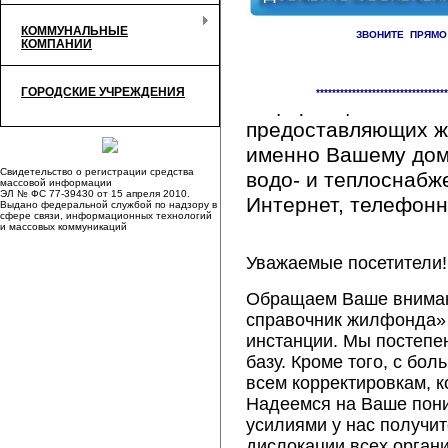
КОММУНАЛЬНЫЕ
ЗВОНИТЕ ПРЯМО
КОМПАНИИ
Здесь Вы сможете 
ГОРОДСКИЕ УЧРЕЖДЕНИЯ
*********************************
информацию обо вс
предоставляющих ж
именно Вашему дому
Свидетельство о регистрации средства
водо- и теплоснабж
массовой информации
ЭЛ № ФС 77-39430 от 15 апреля 2010.
Интернет, телефонна
Выдано федеральной службой по надзору в
сфере связи, информационных технологий
и массовых коммуникаций
Уважаемые посетители!
Обращаем Ваше внимани
справочник жилфонда» 
инстанции. Мы постепе
базу. Кроме того, с б
всем корректировкам, 
Надеемся на Ваше пон
усилиями у нас получи
дислокации всех орган