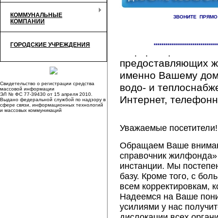
КОММУНАЛЬНЫЕ
ЗВОНИТЕ ПРЯМО
КОМПАНИИ
Здесь Вы сможете 
ГОРОДСКИЕ УЧРЕЖДЕНИЯ
*********************************
информацию обо вс
предоставляющих ж
именно Вашему дому
Свидетельство о регистрации средства
водо- и теплоснабж
массовой информации
ЭЛ № ФС 77-39430 от 15 апреля 2010.
Интернет, телефонна
Выдано федеральной службой по надзору в
сфере связи, информационных технологий
и массовых коммуникаций
Уважаемые посетители!
Обращаем Ваше внимани
справочник жилфонда» 
инстанции. Мы постепе
базу. Кроме того, с б
всем корректировкам, 
Надеемся на Ваше пон
усилиями у нас получи
дислокации всех орган