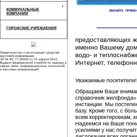
КОММУНАЛЬНЫЕ
ЗВОНИТЕ ПРЯМО
КОМПАНИИ
Здесь Вы сможете 
ГОРОДСКИЕ УЧРЕЖДЕНИЯ
*********************************
информацию обо вс
предоставляющих ж
именно Вашему дому
Свидетельство о регистрации средства
водо- и теплоснабж
массовой информации
ЭЛ № ФС 77-39430 от 15 апреля 2010.
Интернет, телефонна
Выдано федеральной службой по надзору в
сфере связи, информационных технологий
и массовых коммуникаций
Уважаемые посетители!
Обращаем Ваше внимани
справочник жилфонда» 
инстанции. Мы постепе
базу. Кроме того, с б
всем корректировкам, 
Надеемся на Ваше пон
усилиями у нас получи
дислокации всех орган