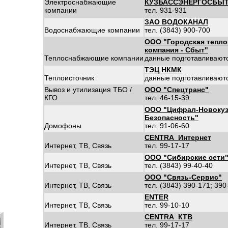
Электроснабжающие
КУЗБАССЭНЕРГОСБЫ
компании
тел. 931-931
ЗАО ВОДОКАНАЛ
Водоснабжающие компании
тел. (3843) 900-700
ООО "Городская тепло
компания - Сбыт"
Теплоснабжающие компании
данные подготавливают
ТЭЦ НКМК
Теплоисточник
данные подготавливают
Вывоз и утилизация ТБО /
ООО "Спецтранс"
КГО
тел. 46-15-39
ООО "Цифрал-Новокуз
Безопасность"
Домофоны
тел. 91-06-60
CENTRA_Интернет
Интернет, ТВ, Связь
тел. 99-17-17
ООО "Сибирские сети
Интернет, ТВ, Связь
тел. (3843) 99-40-40
ООО "Связь-Сервис"
Интернет, ТВ, Связь
тел. (3843) 390-171; 390
ENTER
Интернет, ТВ, Связь
тел. 99-10-10
CENTRA_КТВ
Интернет, ТВ, Связь
тел. 99-17-17