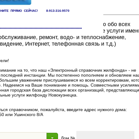
НИТЕ ПРЯМО СЕЙЧАС! 8-913-316-9570
ете найти исчерпывающую информацию обо всех
******************************************************************
едоставляющих жилищно-коммунальные услуги имен
бслуживание, ремонт, водо- и теплоснабжение,
видение, Интернет, телефонная связь и т.д.)
ели!
мание на то, что наш «Электронный справочник жилфонда» - не
в последней инстанции. Мы постепенно пополняем и обновляем на
 с большим уважением прислушиваемся ко всем корректировкам, ко
. Надеемся на Ваше понимание и помощь. Совместными усилиями
нная городская база дислокации всех организаций, представляющи
ные услуги жилфонду Новокузнецка.
ься справочником, пожалуйста, введите адрес нужного дома:
50 или Ушинского 8/А
Дом №