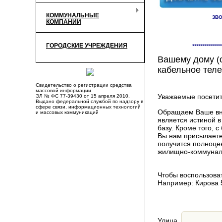
КОММУНАЛЬНЫЕ
ЗВО
КОМПАНИИ
Здесь Вы смож
ГОРОДСКИЕ УЧРЕЖДЕНИЯ
***************
компаниях, пр
Вашему дому (о
кабельное теле
Свидетельство о регистрации средства
массовой информации
Уважаемые посетит
ЭЛ № ФС 77-39430 от 15 апреля 2010.
Выдано федеральной службой по надзору в
сфере связи, информационных технологий
Обращаем Ваше вни
и массовых коммуникаций
является истиной 
базу. Кроме того,
Вы нам присылаете
получится полноце
жилищно-коммуналь
Чтобы воспользоват
Например: Кирова 
Улица