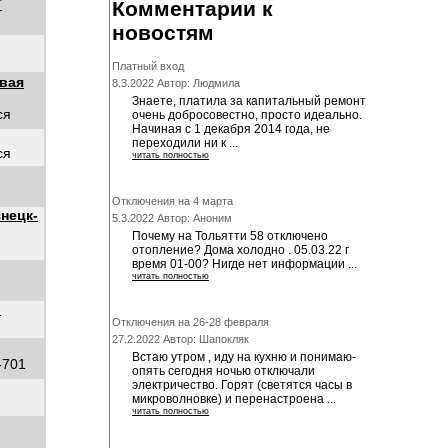
Т
Комментарии к
новостям
Платный вход
вая
8.3.2022 Автор: Людмила
Знаете, платила за капитальный ремонт
ся
очень добросовестно, просто идеально.
Начиная с 1 декабря 2014 года, не
переходили ни к ...
ся
читать полностью
Отключения на 4 марта
нецк-
5.3.2022 Автор: Аноним
Почему на Тольятти 58 отключено
отопление? Дома холодно . 05.03.22 г
время 01-00? Нигде нет информации ...
читать полностью
"
Отключения на 26-28 февраля
27.2.2022 Автор: Шапокляк
Встаю утром , иду на кухню и понимаю-
-701
опять сегодня ночью отключали
электричество. Горят (светятся часы в
микроволновке) и перенастроена ...
читать полностью