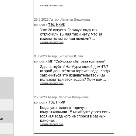
...
читать полностью
26.8.2023 Автор: Лапатка Владислав
вопрос к
ТЭЦ НКМК
Уже 26 августа. Горячую воду как
отключили 15 мая так и нету. Что за
издевательство над людьми? ...
читать полностью
9.8.2023 Автор: Белякова Юлия
вопрос к
МП "Сибирская сбытовая компания"
Здравствуйте! На Мурманской дом 47/7
второй день жёлтая горячая вода. Когда
закончиться это издевательство? Как
пользоваться этой водой? Хочу вам ...
читать полностью
2.7.2023 Автор: Лапатка Владислав
вопрос к
ТЭЦ НКМК
Когда уже включат горячую
воду.отключили 15 мая!!!!уже у всех есть
горячая вода кого не спроси в разных
ся
районах ...
читать полностью