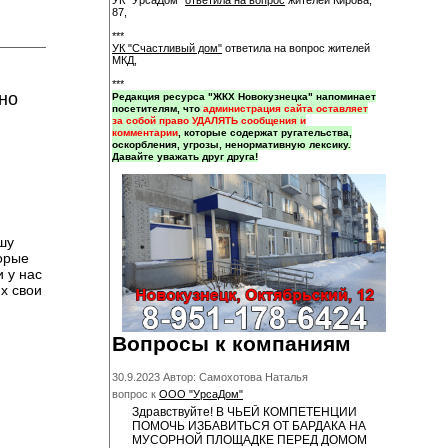
УК "УрсаДом"
ответила на вопрос
жителей Кирова,
87,
***
УК "Счастливый дом"
ответила на вопрос жителей
МКД,
***
но
Редакция ресурса "ЖКХ Новокузнецка" напоминает
посетителям, что
администрация сайта оставляет
за собой право УДАЛЯТЬ сообщения и
комментарии
, которые содержат ругательства,
оскорбления, угрозы, ненормативную лексику.
Давайте уважать друг друга!
шу
торые
 у нас
х свои
Вопросы к компаниям
30.9.2023 Автор: Самохотова Наталья
вопрос к
ООО "УрсаДом"
Здравствуйте! В ЧЬЕЙ КОМПЕТЕНЦИИ
ПОМОЧЬ ИЗБАВИТЬСЯ ОТ БАРДАКА НА
МУСОРНОЙ ПЛОЩАДКЕ ПЕРЕД ДОМОМ