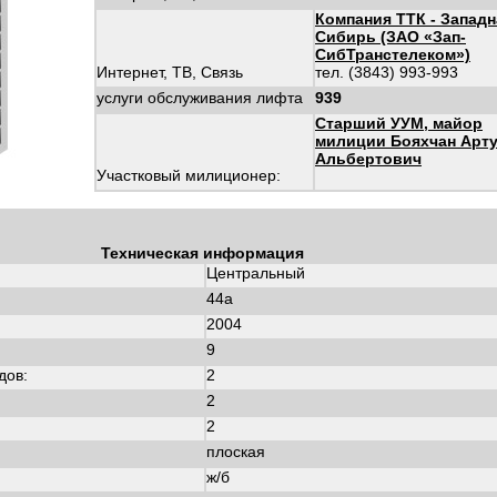
Компания ТТК - Западн
Сибирь (ЗАО «Зап-
СибТранстелеком»)
Интернет, ТВ, Связь
тел. (3843) 993-993
услуги обслуживания лифта
939
Старший УУМ, майор
милиции Бояхчан Арт
Альбертович
Участковый милиционер:
Техническая информация
Центральный
44а
2004
:
9
дов:
2
2
2
плоская
ж/б