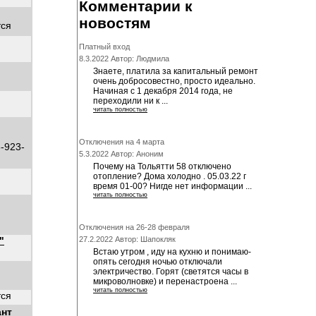
Комментарии к
новостям
тся
Платный вход
8.3.2022 Автор: Людмила
Знаете, платила за капитальный ремонт
очень добросовестно, просто идеально.
Начиная с 1 декабря 2014 года, не
переходили ни к ...
читать полностью
Отключения на 4 марта
8-923-
5.3.2022 Автор: Аноним
Почему на Тольятти 58 отключено
отопление? Дома холодно . 05.03.22 г
время 01-00? Нигде нет информации ...
читать полностью
Отключения на 26-28 февраля
"
27.2.2022 Автор: Шапокляк
Встаю утром , иду на кухню и понимаю-
опять сегодня ночью отключали
электричество. Горят (светятся часы в
микроволновке) и перенастроена ...
читать полностью
тся
ант