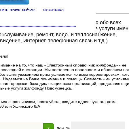
НИТЕ ПРЯМО СЕЙЧАС! 8-913-316-9570
ете найти исчерпывающую информацию обо всех
******************************************************************
едоставляющих жилищно-коммунальные услуги имен
бслуживание, ремонт, водо- и теплоснабжение,
видение, Интернет, телефонная связь и т.д.)
ели!
мание на то, что наш «Электронный справочник жилфонда» - не
в последней инстанции. Мы постепенно пополняем и обновляем на
 с большим уважением прислушиваемся ко всем корректировкам, ко
. Надеемся на Ваше понимание и помощь. Совместными усилиями
нная городская база дислокации всех организаций, представляющи
ные услуги жилфонду Новокузнецка.
ься справочником, пожалуйста, введите адрес нужного дома:
50 или Ушинского 8/А
Дом №