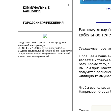
КОММУНАЛЬНЫЕ
ЗВО
КОМПАНИИ
Здесь Вы смож
ГОРОДСКИЕ УЧРЕЖДЕНИЯ
***************
компаниях, пр
Вашему дому (о
кабельное теле
Свидетельство о регистрации средства
массовой информации
Уважаемые посетит
ЭЛ № ФС 77-39430 от 15 апреля 2010.
Выдано федеральной службой по надзору в
сфере связи, информационных технологий
Обращаем Ваше вни
и массовых коммуникаций
является истиной 
базу. Кроме того,
Вы нам присылаете
получится полноце
жилищно-коммуналь
Чтобы воспользоват
Например: Кирова 
Улица