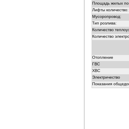
Площадь жилых п
Лифты количество:
Мусоропровод:
Тип розлива:
Количество теплоу
Количество электр
Отопление
ГВС
ХВС
Электричество
Показания общедом