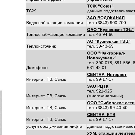
ТСЖ "Союз"
ТСЖ
данные подготавливаю
ЗАО ВОДОКАНАЛ
Водоснабжающие компании
тел. (3843) 900-700
ОАО "Кузнецкая ТЭЦ"
Теплоснабжающие компании
тел. 46-94-66
АО "Кузнецкая ТЭЦ"
Теплоисточник
тел. 39-43-59
ООО "Факториал-
Новокузнецк"
тел. 390-078, 391-556, 
Домофоны
631-42 01
CENTRA_Интернет
Интернет, ТВ, Связь
тел. 99-17-17
ЗАО РЦТК
тел. 921-925
Интернет, ТВ, Связь
(многоканальный)
ООО "Сибирские сети
Интернет, ТВ, Связь
тел. (3843) 99-40-40
CENTRA_КТВ
Интернет, ТВ, Связь
тел. 99-17-17
услуги обслуживания лифта
данные подготавливаю
УУМ, старший лейтен