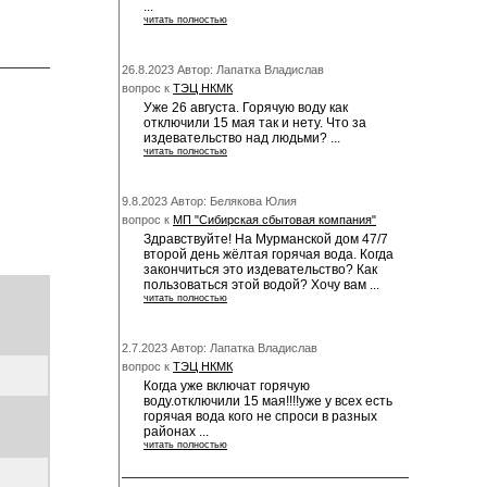
...
читать полностью
26.8.2023 Автор: Лапатка Владислав
вопрос к
ТЭЦ НКМК
Уже 26 августа. Горячую воду как
отключили 15 мая так и нету. Что за
издевательство над людьми? ...
читать полностью
9.8.2023 Автор: Белякова Юлия
вопрос к
МП "Сибирская сбытовая компания"
Здравствуйте! На Мурманской дом 47/7
второй день жёлтая горячая вода. Когда
закончиться это издевательство? Как
пользоваться этой водой? Хочу вам ...
читать полностью
2.7.2023 Автор: Лапатка Владислав
вопрос к
ТЭЦ НКМК
Когда уже включат горячую
воду.отключили 15 мая!!!!уже у всех есть
горячая вода кого не спроси в разных
районах ...
читать полностью