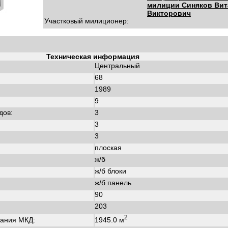
милиции Синяков Ви
Викторович
Участковый милиционер:
Техническая информация
Центральный
68
1989
:
9
дов:
3
3
3
плоская
ж/б
ж/б блоки
ж/б панель
90
203
2
1945.0 м
ания МКД: