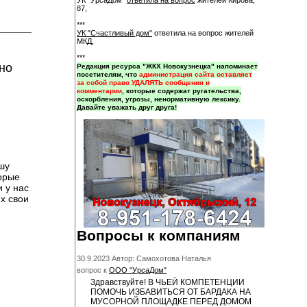
УК "УрсаДом"
ответила на вопрос
жителей Кирова,
87,
***
УК "Счастливый дом"
ответила на вопрос жителей
МКД,
***
но
Редакция ресурса "ЖКХ Новокузнецка" напоминает
посетителям, что
администрация сайта оставляет
за собой право УДАЛЯТЬ сообщения и
комментарии
, которые содержат ругательства,
оскорбления, угрозы, ненормативную лексику.
Давайте уважать друг друга!
шу
торые
 у нас
х свои
Вопросы к компаниям
30.9.2023 Автор: Самохотова Наталья
вопрос к
ООО "УрсаДом"
Здравствуйте! В ЧЬЕЙ КОМПЕТЕНЦИИ
ПОМОЧЬ ИЗБАВИТЬСЯ ОТ БАРДАКА НА
МУСОРНОЙ ПЛОЩАДКЕ ПЕРЕД ДОМОМ