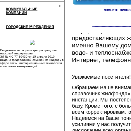
КОММУНАЛЬНЫЕ
ЗВОНИТЕ ПРЯМО
КОМПАНИИ
Здесь Вы сможете 
ГОРОДСКИЕ УЧРЕЖДЕНИЯ
*********************************
информацию обо вс
предоставляющих ж
именно Вашему дому
Свидетельство о регистрации средства
водо- и теплоснабж
массовой информации
ЭЛ № ФС 77-39430 от 15 апреля 2010.
Интернет, телефонна
Выдано федеральной службой по надзору в
сфере связи, информационных технологий
и массовых коммуникаций
Уважаемые посетители!
Обращаем Ваше внимани
справочник жилфонда» 
инстанции. Мы постепе
базу. Кроме того, с б
всем корректировкам, 
Надеемся на Ваше пон
усилиями у нас получи
дислокации всех орган