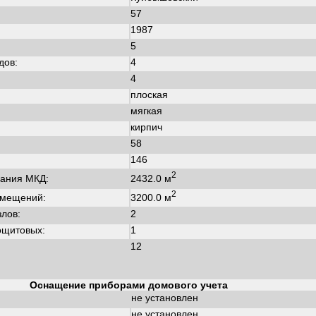
57
1987
:
5
дов:
4
4
плоская
мягкая
кирпич
58
146
2
2432.0 м
ания МКД:
2
3200.0 м
омещений:
злов:
2
ощитовых:
1
12
Оснащение приборами домового учета
не установлен
не установлен