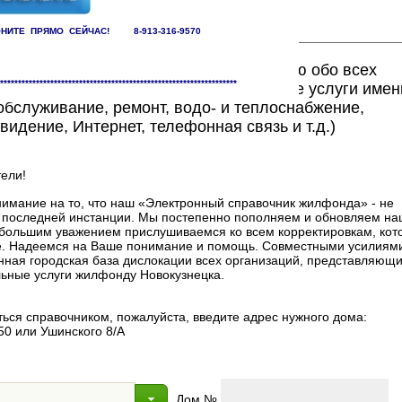
НИТЕ ПРЯМО СЕЙЧАС! 8-913-316-9570
ете найти исчерпывающую информацию обо всех
******************************************************************
едоставляющих жилищно-коммунальные услуги имен
бслуживание, ремонт, водо- и теплоснабжение,
видение, Интернет, телефонная связь и т.д.)
ели!
мание на то, что наш «Электронный справочник жилфонда» - не
в последней инстанции. Мы постепенно пополняем и обновляем на
 с большим уважением прислушиваемся ко всем корректировкам, ко
. Надеемся на Ваше понимание и помощь. Совместными усилиями
нная городская база дислокации всех организаций, представляющи
ные услуги жилфонду Новокузнецка.
ься справочником, пожалуйста, введите адрес нужного дома:
50 или Ушинского 8/А
Дом №