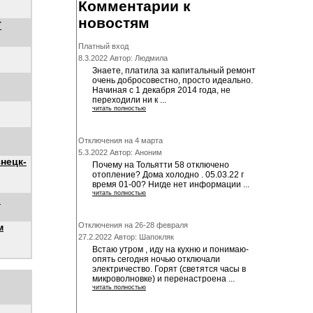
Комментарии к
новостям
Т
Платный вход
8.3.2022 Автор: Людмила
Знаете, платила за капитальный ремонт
очень добросовестно, просто идеально.
Начиная с 1 декабря 2014 года, не
переходили ни к ...
читать полностью
Отключения на 4 марта
5.3.2022 Автор: Аноним
нецк-
Почему на Тольятти 58 отключено
отопление? Дома холодно . 05.03.22 г
время 01-00? Нигде нет информации ...
читать полностью
"
Отключения на 26-28 февраля
м
27.2.2022 Автор: Шапокляк
Встаю утром , иду на кухню и понимаю-
опять сегодня ночью отключали
электричество. Горят (светятся часы в
микроволновке) и перенастроена ...
читать полностью