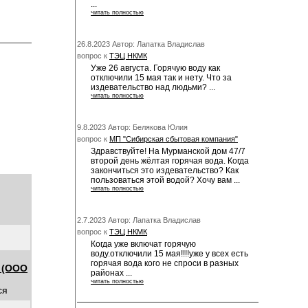
...
читать полностью
26.8.2023 Автор: Лапатка Владислав
вопрос к
ТЭЦ НКМК
Уже 26 августа. Горячую воду как
отключили 15 мая так и нету. Что за
издевательство над людьми? ...
читать полностью
9.8.2023 Автор: Белякова Юлия
вопрос к
МП "Сибирская сбытовая компания"
Здравствуйте! На Мурманской дом 47/7
второй день жёлтая горячая вода. Когда
закончиться это издевательство? Как
пользоваться этой водой? Хочу вам ...
читать полностью
2.7.2023 Автор: Лапатка Владислав
вопрос к
ТЭЦ НКМК
Когда уже включат горячую
воду.отключили 15 мая!!!!уже у всех есть
горячая вода кого не спроси в разных
 (ООО
районах ...
читать полностью
ся