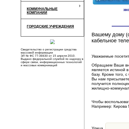
КОММУНАЛЬНЫЕ
ЗВО
КОМПАНИИ
Здесь Вы смож
ГОРОДСКИЕ УЧРЕЖДЕНИЯ
***************
компаниях, пр
Вашему дому (о
кабельное теле
Свидетельство о регистрации средства
массовой информации
Уважаемые посетит
ЭЛ № ФС 77-39430 от 15 апреля 2010.
Выдано федеральной службой по надзору в
сфере связи, информационных технологий
Обращаем Ваше вни
и массовых коммуникаций
является истиной 
базу. Кроме того,
Вы нам присылаете
получится полноце
жилищно-коммуналь
Чтобы воспользоват
Например: Кирова 
Улица