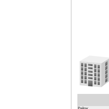
Район: