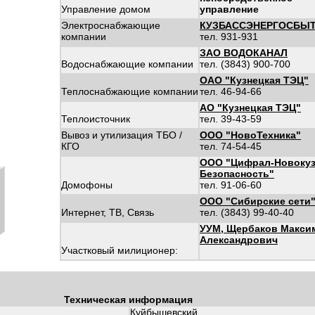
Управление домом
управление
Электроснабжающие
КУЗБАССЭНЕРГОСБЫ
компании
тел. 931-931
ЗАО ВОДОКАНАЛ
Водоснабжающие компании
тел. (3843) 900-700
ОАО "Кузнецкая ТЭЦ"
Теплоснабжающие компании
тел. 46-94-66
АО "Кузнецкая ТЭЦ"
Теплоисточник
тел. 39-43-59
Вывоз и утилизация ТБО /
ООО "НовоТехника"
КГО
тел. 74-54-45
ООО "Цифрал-Новокуз
Безопасность"
Домофоны
тел. 91-06-60
ООО "Сибирские сети
Интернет, ТВ, Связь
тел. (3843) 99-40-40
УУМ, Щербаков Макси
Александрович
Участковый милиционер:
Техническая информация
Куйбышевский