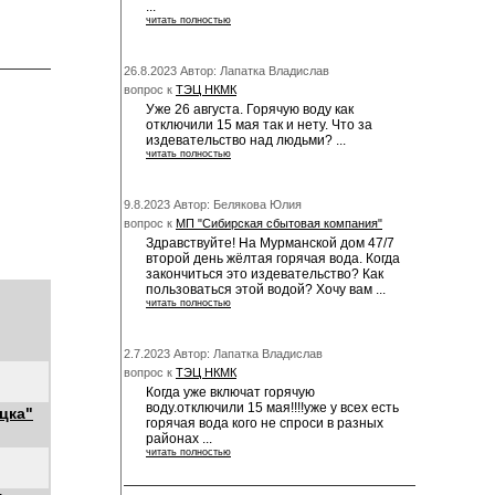
...
читать полностью
26.8.2023 Автор: Лапатка Владислав
вопрос к
ТЭЦ НКМК
Уже 26 августа. Горячую воду как
отключили 15 мая так и нету. Что за
издевательство над людьми? ...
читать полностью
9.8.2023 Автор: Белякова Юлия
вопрос к
МП "Сибирская сбытовая компания"
Здравствуйте! На Мурманской дом 47/7
второй день жёлтая горячая вода. Когда
закончиться это издевательство? Как
пользоваться этой водой? Хочу вам ...
читать полностью
2.7.2023 Автор: Лапатка Владислав
вопрос к
ТЭЦ НКМК
Когда уже включат горячую
воду.отключили 15 мая!!!!уже у всех есть
цка"
горячая вода кого не спроси в разных
районах ...
читать полностью