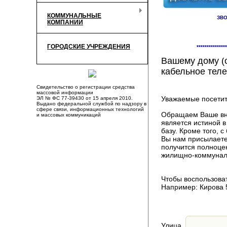
КОММУНАЛЬНЫЕ
ЗВО
КОМПАНИИ
Здесь Вы смож
ГОРОДСКИЕ УЧРЕЖДЕНИЯ
***************
компаниях, пр
Вашему дому (о
кабельное теле
Свидетельство о регистрации средства
массовой информации
Уважаемые посетит
ЭЛ № ФС 77-39430 от 15 апреля 2010.
Выдано федеральной службой по надзору в
сфере связи, информационных технологий
Обращаем Ваше вни
и массовых коммуникаций
является истиной 
базу. Кроме того,
Вы нам присылаете
получится полноце
жилищно-коммуналь
Чтобы воспользоват
Например: Кирова 
Улица