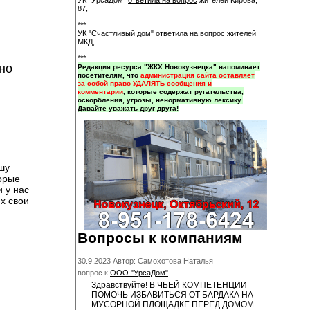
УК "УрсаДом"
ответила на вопрос
жителей Кирова,
87,
***
УК "Счастливый дом"
ответила на вопрос жителей
МКД,
***
но
Редакция ресурса "ЖКХ Новокузнецка" напоминает
посетителям, что
администрация сайта оставляет
за собой право УДАЛЯТЬ сообщения и
комментарии
, которые содержат ругательства,
оскорбления, угрозы, ненормативную лексику.
Давайте уважать друг друга!
шу
торые
 у нас
х свои
Вопросы к компаниям
30.9.2023 Автор: Самохотова Наталья
вопрос к
ООО "УрсаДом"
Здравствуйте! В ЧЬЕЙ КОМПЕТЕНЦИИ
ПОМОЧЬ ИЗБАВИТЬСЯ ОТ БАРДАКА НА
МУСОРНОЙ ПЛОЩАДКЕ ПЕРЕД ДОМОМ