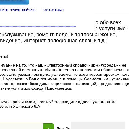
НИТЕ ПРЯМО СЕЙЧАС! 8-913-316-9570
ете найти исчерпывающую информацию обо всех
******************************************************************
едоставляющих жилищно-коммунальные услуги имен
бслуживание, ремонт, водо- и теплоснабжение,
видение, Интернет, телефонная связь и т.д.)
ели!
мание на то, что наш «Электронный справочник жилфонда» - не
в последней инстанции. Мы постепенно пополняем и обновляем на
 с большим уважением прислушиваемся ко всем корректировкам, ко
. Надеемся на Ваше понимание и помощь. Совместными усилиями
нная городская база дислокации всех организаций, представляющи
ные услуги жилфонду Новокузнецка.
ься справочником, пожалуйста, введите адрес нужного дома:
50 или Ушинского 8/А
Дом №