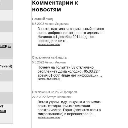
Т
Комментарии к
новостям
Платный вход
8.3.2022 Автор: Людмила
Знаете, платила за капитальный ремонт
очень добросовестно, просто идеально.
Начиная с 1 декабря 2014 года, не
переходили ни к ...
читать полностью
нецк-
Отключения на 4 марта
5.3.2022 Автор: Аноним
альный)
Почему на Тольятти 58 отключено
отопление? Дома холодно . 05.03.22 г
"
время 01-00? Нигде нет информации ...
читать полностью
Отключения на 26-28 февраля
27.2.2022 Автор: Шапокляк
Встаю утром , иду на кухню и понимаю-
нт
опять сегодня ночью отключали
электричество. Горят (светятся часы в
ман
микроволновке) и перенастроена ...
читать полностью