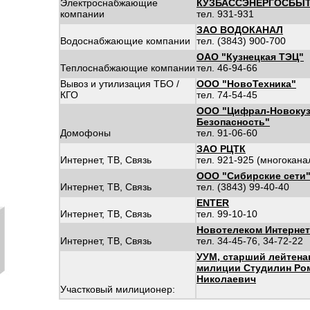
Электроснабжающие
КУЗБАССЭНЕРГОСБЫ
компании
тел. 931-931
ЗАО ВОДОКАНАЛ
Водоснабжающие компании
тел. (3843) 900-700
ОАО "Кузнецкая ТЭЦ"
Теплоснабжающие компании
тел. 46-94-66
Вывоз и утилизация ТБО /
ООО "НовоТехника"
КГО
тел. 74-54-45
ООО "Цифрал-Новокуз
Безопасность"
Домофоны
тел. 91-06-60
ЗАО РЦТК
Интернет, ТВ, Связь
тел. 921-925 (многокан
ООО "Сибирские сети
Интернет, ТВ, Связь
тел. (3843) 99-40-40
ENTER
Интернет, ТВ, Связь
тел. 99-10-10
Новотелеком Интернет
Интернет, ТВ, Связь
тел. 34-45-76, 34-72-22
УУМ, старший лейтена
милиции Студилин Ро
Николаевич
Участковый милиционер: