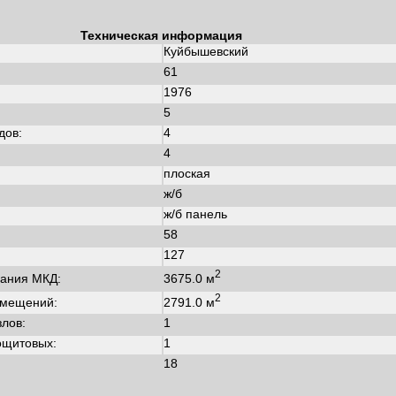
Техническая информация
Куйбышевский
61
1976
:
5
дов:
4
4
плоская
ж/б
ж/б панель
58
127
2
3675.0 м
ания МКД:
2
2791.0 м
омещений:
злов:
1
ощитовых:
1
18