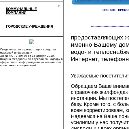
КОММУНАЛЬНЫЕ
ЗВОНИТЕ ПРЯМО
КОМПАНИИ
Здесь Вы сможете 
ГОРОДСКИЕ УЧРЕЖДЕНИЯ
*********************************
информацию обо вс
предоставляющих ж
именно Вашему дому
Свидетельство о регистрации средства
водо- и теплоснабж
массовой информации
ЭЛ № ФС 77-39430 от 15 апреля 2010.
Интернет, телефонна
Выдано федеральной службой по надзору в
сфере связи, информационных технологий
и массовых коммуникаций
Уважаемые посетители!
Обращаем Ваше внимани
справочник жилфонда» 
инстанции. Мы постепе
базу. Кроме того, с б
всем корректировкам, 
Надеемся на Ваше пон
усилиями у нас получи
дислокации всех орган