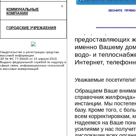
КОММУНАЛЬНЫЕ
ЗВОНИТЕ ПРЯМО
КОМПАНИИ
Здесь Вы сможете 
ГОРОДСКИЕ УЧРЕЖДЕНИЯ
*********************************
информацию обо вс
предоставляющих ж
именно Вашему дому
Свидетельство о регистрации средства
водо- и теплоснабж
массовой информации
ЭЛ № ФС 77-39430 от 15 апреля 2010.
Интернет, телефонна
Выдано федеральной службой по надзору в
сфере связи, информационных технологий
и массовых коммуникаций
Уважаемые посетители!
Обращаем Ваше внимани
справочник жилфонда» 
инстанции. Мы постепе
базу. Кроме того, с б
всем корректировкам, 
Надеемся на Ваше пон
усилиями у нас получи
дислокации всех орган