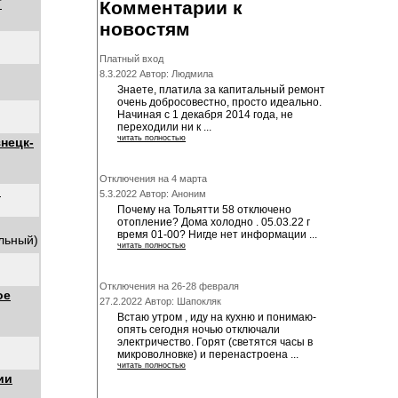
Т
Комментарии к
новостям
Платный вход
8.3.2022 Автор: Людмила
Знаете, платила за капитальный ремонт
очень добросовестно, просто идеально.
Начиная с 1 декабря 2014 года, не
переходили ни к ...
читать полностью
нецк-
Отключения на 4 марта
"
5.3.2022 Автор: Аноним
Почему на Тольятти 58 отключено
отопление? Дома холодно . 05.03.22 г
время 01-00? Нигде нет информации ...
альный)
читать полностью
Отключения на 26-28 февраля
ое
27.2.2022 Автор: Шапокляк
Встаю утром , иду на кухню и понимаю-
опять сегодня ночью отключали
электричество. Горят (светятся часы в
микроволновке) и перенастроена ...
читать полностью
ии