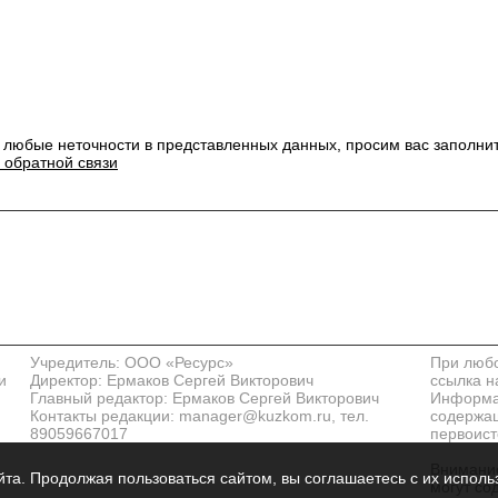
 любые неточности в представленных данных, просим вас заполни
 обратной связи
Учредитель: ООО «Ресурс»
При любо
и
Директор: Ермаков Сергей Викторович
ссылка н
Главный редактор: Ермаков Сергей Викторович
Информац
Контакты редакции: manager@kuzkom.ru, тел.
содержащ
89059667017
первоист
Внимание
та. Продолжая пользоваться сайтом, вы соглашаетесь с их исполь
могут со