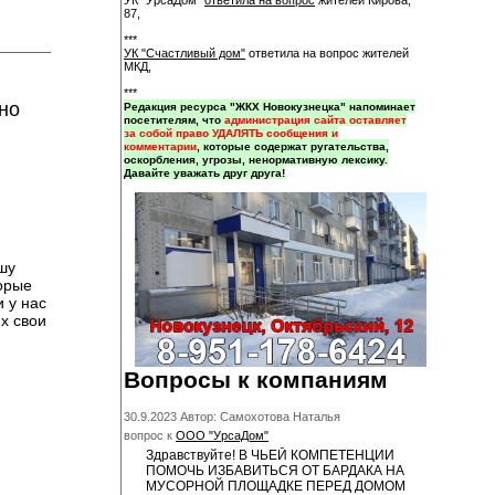
УК "УрсаДом"
ответила на вопрос
жителей Кирова,
87,
***
УК "Счастливый дом"
ответила на вопрос жителей
МКД,
***
но
Редакция ресурса "ЖКХ Новокузнецка" напоминает
посетителям, что
администрация сайта оставляет
за собой право УДАЛЯТЬ сообщения и
комментарии
, которые содержат ругательства,
оскорбления, угрозы, ненормативную лексику.
Давайте уважать друг друга!
шу
торые
 у нас
х свои
Вопросы к компаниям
30.9.2023 Автор: Самохотова Наталья
вопрос к
ООО "УрсаДом"
Здравствуйте! В ЧЬЕЙ КОМПЕТЕНЦИИ
ПОМОЧЬ ИЗБАВИТЬСЯ ОТ БАРДАКА НА
МУСОРНОЙ ПЛОЩАДКЕ ПЕРЕД ДОМОМ