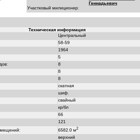
Геннадьевич
Участковый милиционер:
Техническая информация
Центральный
58-59
1964
:
5
дов:
8
8
8
скатная
шиф.
свайный
кр/бл
66
121
2
6582.0 м
омещений:
верхний