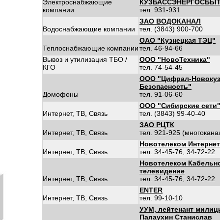
Электроснабжающие
КУЗБАССЭНЕРГОСБЫ
компании
тел. 931-931
ЗАО ВОДОКАНАЛ
Водоснабжающие компании
тел. (3843) 900-700
ОАО "Кузнецкая ТЭЦ"
Теплоснабжающие компании
тел. 46-94-66
Вывоз и утилизация ТБО /
ООО "НовоТехника"
КГО
тел. 74-54-45
ООО "Цифрал-Новокуз
Безопасность"
Домофоны
тел. 91-06-60
ООО "Сибирские сети
Интернет, ТВ, Связь
тел. (3843) 99-40-40
ЗАО РЦТК
Интернет, ТВ, Связь
тел. 921-925 (многокан
Новотелеком Интернет
Интернет, ТВ, Связь
тел. 34-45-76, 34-72-22
Новотелеком Кабельн
телевидение
Интернет, ТВ, Связь
тел. 34-45-76, 34-72-22
ENTER
Интернет, ТВ, Связь
тел. 99-10-10
УУМ, лейтенант милиц
Палаухин Станислав