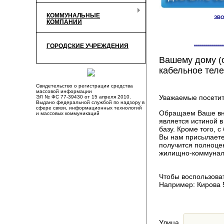
КОММУНАЛЬНЫЕ
ЗВО
КОМПАНИИ
Здесь Вы смож
ГОРОДСКИЕ УЧРЕЖДЕНИЯ
***************
компаниях, пр
Вашему дому (о
кабельное теле
Свидетельство о регистрации средства
массовой информации
Уважаемые посетит
ЭЛ № ФС 77-39430 от 15 апреля 2010.
Выдано федеральной службой по надзору в
сфере связи, информационных технологий
Обращаем Ваше вни
и массовых коммуникаций
является истиной 
базу. Кроме того,
Вы нам присылаете
получится полноце
жилищно-коммуналь
Чтобы воспользоват
Например: Кирова 
Улица