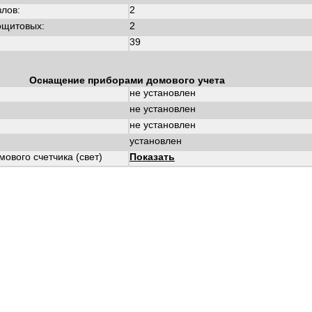
злов:
2
ощитовых:
2
39
Оснащение приборами домового учета
не установлен
не установлен
не установлен
установлен
ового счетчика (свет)
Показать