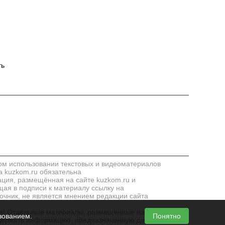
ть
м использовании текстовых и видеоматериалов
а kuzkom.ru обязательна
ия, размещённая на сайте kuzkom.ru и
ая в подписи к материалу ссылку на
очник, не является мнением редакции сайта
! Отдельные материалы, размещенные на сайте,
зованием.
Понятно
держать информацию, предназначенную для лиц,