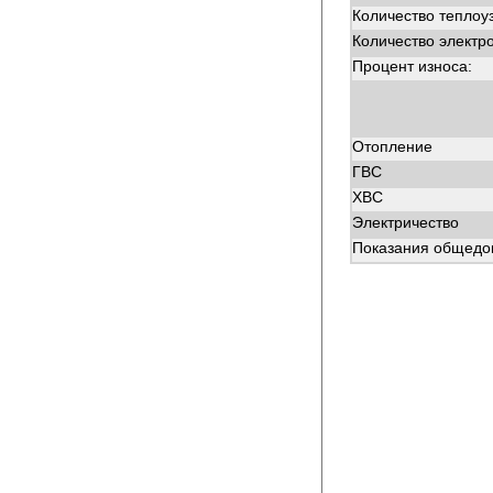
Количество теплоу
Количество электр
Процент износа:
Отопление
ГВС
ХВС
Электричество
Показания общедом