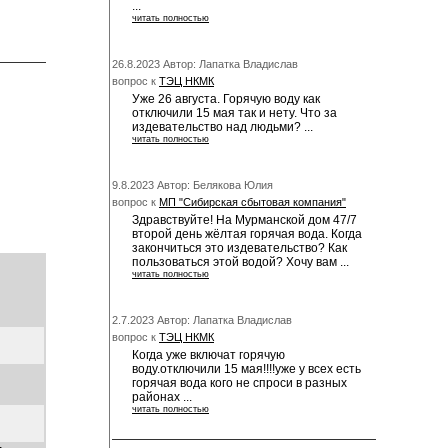
...
читать полностью
26.8.2023 Автор: Лапатка Владислав
вопрос к
ТЭЦ НКМК
Уже 26 августа. Горячую воду как
отключили 15 мая так и нету. Что за
издевательство над людьми? ...
читать полностью
9.8.2023 Автор: Белякова Юлия
вопрос к
МП "Сибирская сбытовая компания"
Здравствуйте! На Мурманской дом 47/7
второй день жёлтая горячая вода. Когда
закончиться это издевательство? Как
пользоваться этой водой? Хочу вам ...
читать полностью
2.7.2023 Автор: Лапатка Владислав
вопрос к
ТЭЦ НКМК
Когда уже включат горячую
воду.отключили 15 мая!!!!уже у всех есть
горячая вода кого не спроси в разных
районах ...
читать полностью