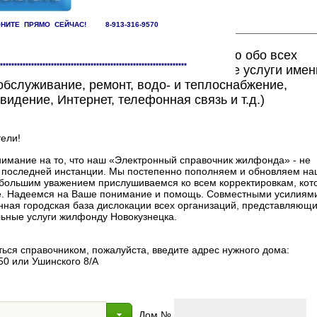
НИТЕ ПРЯМО СЕЙЧАС! 8-913-316-9570
ете найти исчерпывающую информацию обо всех
******************************************************************
едоставляющих жилищно-коммунальные услуги имен
бслуживание, ремонт, водо- и теплоснабжение,
видение, Интернет, телефонная связь и т.д.)
ели!
мание на то, что наш «Электронный справочник жилфонда» - не
в последней инстанции. Мы постепенно пополняем и обновляем на
 с большим уважением прислушиваемся ко всем корректировкам, ко
. Надеемся на Ваше понимание и помощь. Совместными усилиями
нная городская база дислокации всех организаций, представляющи
ные услуги жилфонду Новокузнецка.
ься справочником, пожалуйста, введите адрес нужного дома:
50 или Ушинского 8/А
Дом №