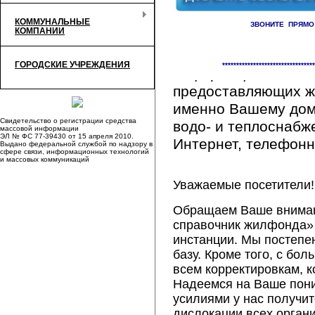
КОММУНАЛЬНЫЕ
ЗВОНИТЕ ПРЯМО
КОМПАНИИ
Здесь Вы сможете 
ГОРОДСКИЕ УЧРЕЖДЕНИЯ
*********************************
информацию обо вс
предоставляющих ж
именно Вашему дому
Свидетельство о регистрации средства
водо- и теплоснабж
массовой информации
ЭЛ № ФС 77-39430 от 15 апреля 2010.
Интернет, телефонна
Выдано федеральной службой по надзору в
сфере связи, информационных технологий
и массовых коммуникаций
Уважаемые посетители!
Обращаем Ваше внимани
справочник жилфонда» 
инстанции. Мы постепе
базу. Кроме того, с б
всем корректировкам, 
Надеемся на Ваше пон
усилиями у нас получи
дислокации всех орган