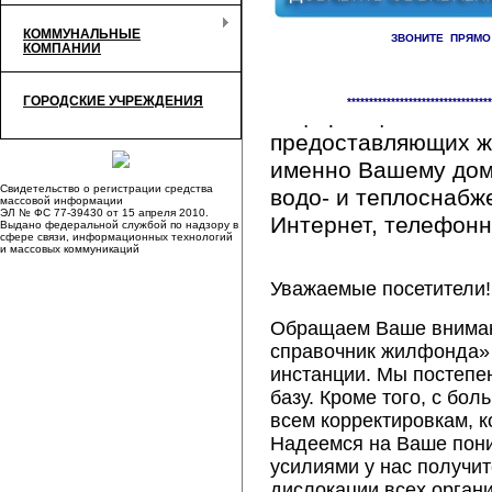
КОММУНАЛЬНЫЕ
ЗВОНИТЕ ПРЯМО
КОМПАНИИ
Здесь Вы сможете 
ГОРОДСКИЕ УЧРЕЖДЕНИЯ
*********************************
информацию обо вс
предоставляющих ж
именно Вашему дому
Свидетельство о регистрации средства
водо- и теплоснабж
массовой информации
ЭЛ № ФС 77-39430 от 15 апреля 2010.
Интернет, телефонна
Выдано федеральной службой по надзору в
сфере связи, информационных технологий
и массовых коммуникаций
Уважаемые посетители!
Обращаем Ваше внимани
справочник жилфонда» 
инстанции. Мы постепе
базу. Кроме того, с б
всем корректировкам, 
Надеемся на Ваше пон
усилиями у нас получи
дислокации всех орган