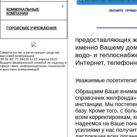
КОММУНАЛЬНЫЕ
ЗВОНИТЕ ПРЯМО
КОМПАНИИ
Здесь Вы сможете 
ГОРОДСКИЕ УЧРЕЖДЕНИЯ
*********************************
информацию обо вс
предоставляющих ж
именно Вашему дому
Свидетельство о регистрации средства
водо- и теплоснабж
массовой информации
ЭЛ № ФС 77-39430 от 15 апреля 2010.
Интернет, телефонна
Выдано федеральной службой по надзору в
сфере связи, информационных технологий
и массовых коммуникаций
Уважаемые посетители!
Обращаем Ваше внимани
справочник жилфонда» 
инстанции. Мы постепе
базу. Кроме того, с б
всем корректировкам, 
Надеемся на Ваше пон
усилиями у нас получи
дислокации всех орган