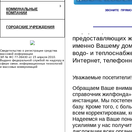
КОММУНАЛЬНЫЕ
ЗВОНИТЕ ПРЯМО
КОМПАНИИ
Здесь Вы сможете 
ГОРОДСКИЕ УЧРЕЖДЕНИЯ
*********************************
информацию обо вс
предоставляющих ж
именно Вашему дому
Свидетельство о регистрации средства
водо- и теплоснабж
массовой информации
ЭЛ № ФС 77-39430 от 15 апреля 2010.
Интернет, телефонна
Выдано федеральной службой по надзору в
сфере связи, информационных технологий
и массовых коммуникаций
Уважаемые посетители!
Обращаем Ваше внимани
справочник жилфонда» 
инстанции. Мы постепе
базу. Кроме того, с б
всем корректировкам, 
Надеемся на Ваше пон
усилиями у нас получи
дислокации всех орган